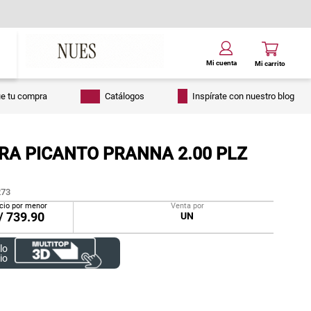
ue tu compra
Catálogos
Inspírate con nuestro blog
RA PICANTO PRANNA 2.00 PLZ
73
cio por menor
Venta por
/
739.90
UN
lo
io