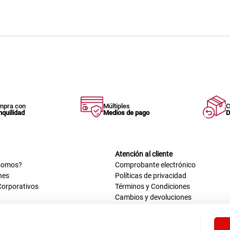
mpra con
Múltiples
C
nquilidad
Medios de pago
D
Atención al cliente
somos?
Comprobante electrónico
nes
Políticas de privacidad
Corporativos
Términos y Condiciones
Cambios y devoluciones
us datos
Mis comprobantes electrónicos
ión OEA
Libro de reclamaciones
n nosotros