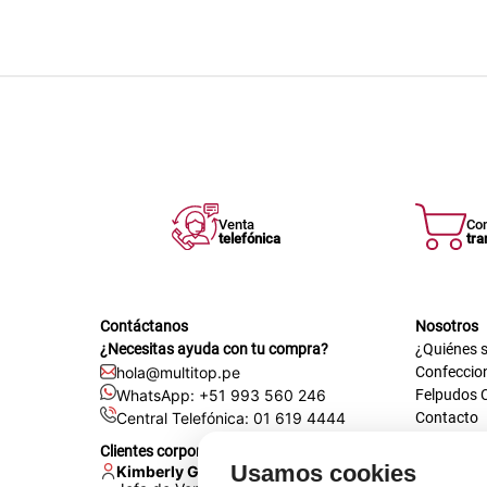
Venta
Co
telefónica
tra
Contáctanos
Nosotros
¿Necesitas ayuda con tu compra?
¿Quiénes 
hola@multitop.pe
Confeccio
WhatsApp: +51 993 560 246
Felpudos 
Central Telefónica: 01 619 4444
Contacto
Registra t
Clientes corporativos
Certificac
Usamos cookies
Kimberly Garcia
Trabaja co