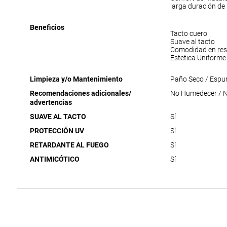
larga duración de
Beneficios
Tacto cuero
Suave al tacto
Comodidad en res
Estetica Uniforme
Limpieza y/o Mantenimiento
Paño Seco / Espu
Recomendaciones adicionales/
No Humedecer / No
advertencias
SUAVE AL TACTO
Sí
PROTECCIÓN UV
Sí
RETARDANTE AL FUEGO
Sí
ANTIMICÓTICO
Sí