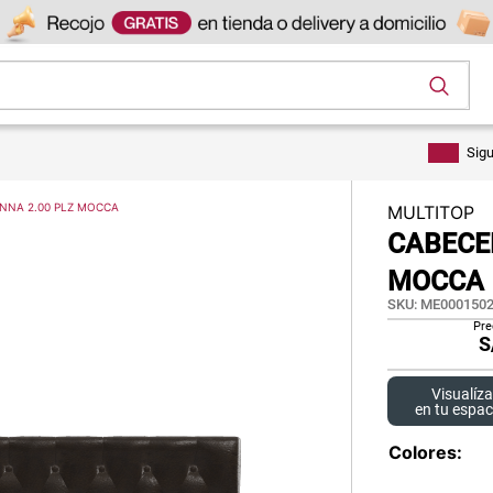
os
Sig
NNA 2.00 PLZ MOCCA
MULTITOP
CABECE
MOCCA
SKU
:
ME0001502
Pre
S
Visualíza
en tu espac
Colores