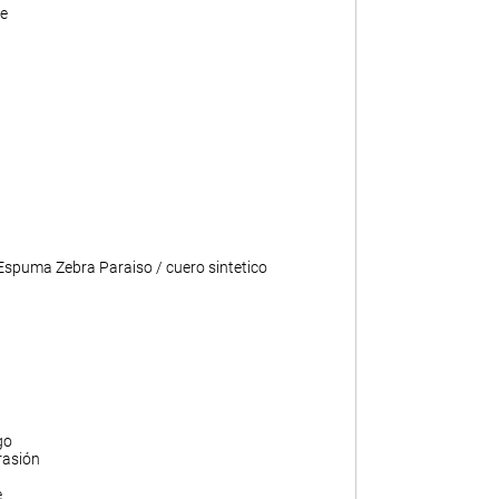
e
 Espuma Zebra Paraiso / cuero sintetico
go
rasión
e