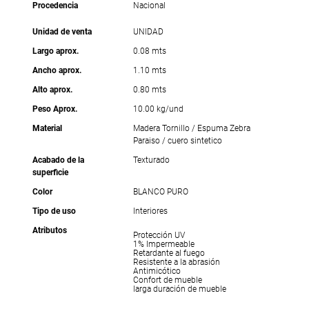
Procedencia
Nacional
Unidad de venta
UNIDAD
Largo aprox.
0.08 mts
Ancho aprox.
1.10 mts
Alto aprox.
0.80 mts
Peso Aprox.
10.00 kg/und
Material
Madera Tornillo / Espuma Zebra
Paraiso / cuero sintetico
Acabado de la
Texturado
superficie
Color
BLANCO PURO
Tipo de uso
Interiores
Atributos
Protección UV
1% Impermeable
Retardante al fuego
Resistente a la abrasión
Antimicótico
Confort de mueble
larga duración de mueble