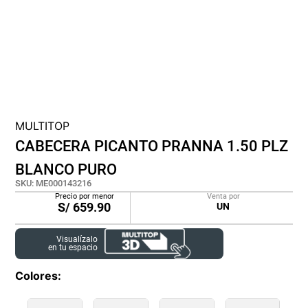
cojin
pisos
tapete
MULTITOP
CABECERA PICANTO PRANNA 1.50 PLZ
BLANCO PURO
SKU
:
ME000143216
Precio por menor
Venta por
S/
659.90
UN
Visualízalo
en tu espacio
Colores