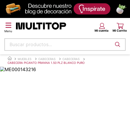
Buscar productos...
Términos más buscados
MUEBLES
CABECERAS
CABECERAS
CABECERA PICANTO PRANNA 1.50 PLZ BLANCO PURO
papel tapiz
alfombra
puff
espuma
piso
tela
lona