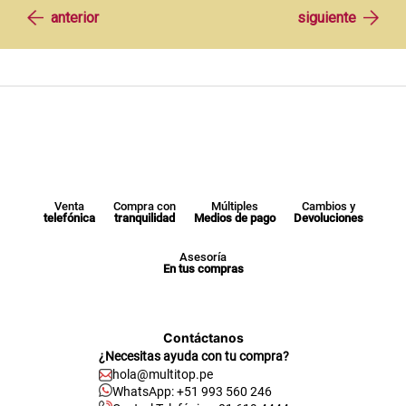
Venta
Compra con
Múltiples
Cambios y
telefónica
tranquilidad
Medios de pago
Devoluciones
Asesoría
En tus compras
Contáctanos
¿Necesitas ayuda con tu compra?
hola@multitop.pe
WhatsApp: +51 993 560 246