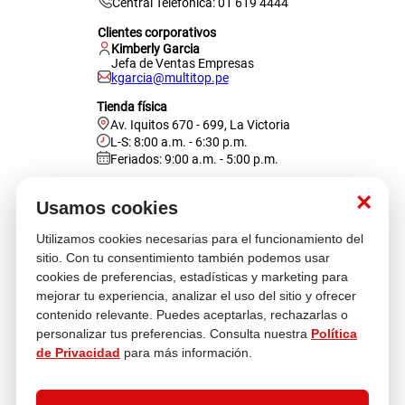
Central Telefónica: 01 619 4444
Clientes corporativos
Kimberly Garcia
Jefa de Ventas Empresas
kgarcia@multitop.pe
Tienda física
Av. Iquitos 670 - 699, La Victoria
L-S: 8:00 a.m. - 6:30 p.m.
Feriados: 9:00 a.m. - 5:00 p.m.
Nosotros
×
Usamos cookies
Utilizamos cookies necesarias para el funcionamiento del
Atención al cliente
sitio. Con tu consentimiento también podemos usar
cookies de preferencias, estadísticas y marketing para
mejorar tu experiencia, analizar el uso del sitio y ofrecer
contenido relevante. Puedes aceptarlas, rechazarlas o
Descubre más
personalizar tus preferencias. Consulta nuestra
Política
de Privacidad
para más información.