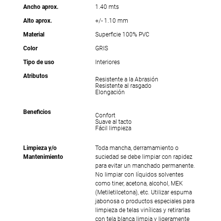
Ancho aprox.
1.40 mts
Alto aprox.
+/- 1.10 mm
Material
Superficie 100% PVC
Color
GRIS
Tipo de uso
Interiores
Atributos
Resistente a la Abrasión
Resistente al rasgado
Elongación
Beneficios
Confort
Suave al tacto
Fácil limpieza
Limpieza y/o
Toda mancha, derramamiento o
Mantenimiento
suciedad se debe limpiar con rapidez
para evitar un manchado permanente.
No limpiar con líquidos solventes
como tiner, acetona, alcohol, MEK
(Metiletilcetona), etc. Utilizar espuma
jabonosa o productos especiales para
limpieza de telas vinílicas y retirarlas
con tela blanca limpia y ligeramente