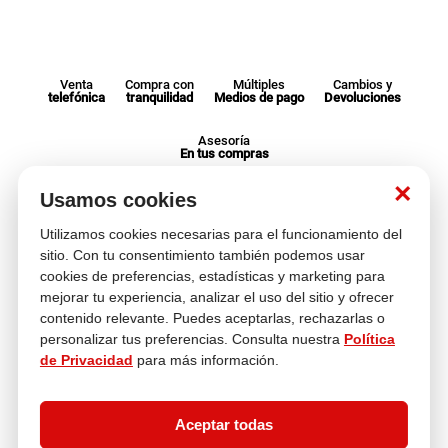
Venta
Compra con
Múltiples
Cambios y
telefónica
tranquilidad
Medios de pago
Devoluciones
Asesoría
En tus compras
×
Usamos cookies
Contáctanos
Utilizamos cookies necesarias para el funcionamiento del
¿Necesitas ayuda con tu compra?
sitio. Con tu consentimiento también podemos usar
hola@multitop.pe
cookies de preferencias, estadísticas y marketing para
WhatsApp: +51 993 560 246
mejorar tu experiencia, analizar el uso del sitio y ofrecer
Central Telefónica: 01 619 4444
contenido relevante. Puedes aceptarlas, rechazarlas o
Clientes corporativos
personalizar tus preferencias. Consulta nuestra
Política
Kimberly Garcia
de Privacidad
para más información.
Jefa de Ventas Empresas
kgarcia@multitop.pe
Tienda física
Aceptar todas
Av. Iquitos 670 - 699, La Victoria