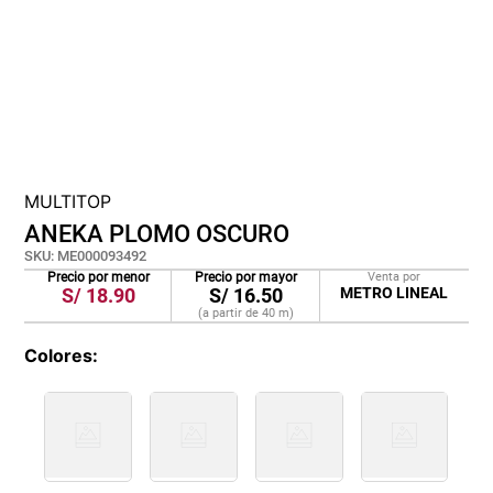
cojin
pisos
tapete
MULTITOP
ANEKA PLOMO OSCURO
SKU
:
ME000093492
Precio por menor
Precio por mayor
Venta por
S/
18.90
S/
16.50
METRO LINEAL
(a partir de
40
m
)
Colores