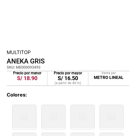
cojin
pisos
tapete
MULTITOP
ANEKA GRIS
SKU
:
ME000093493
Precio por menor
Precio por mayor
Venta por
S/
18.90
S/
16.50
METRO LINEAL
(a partir de
40
m
)
Colores