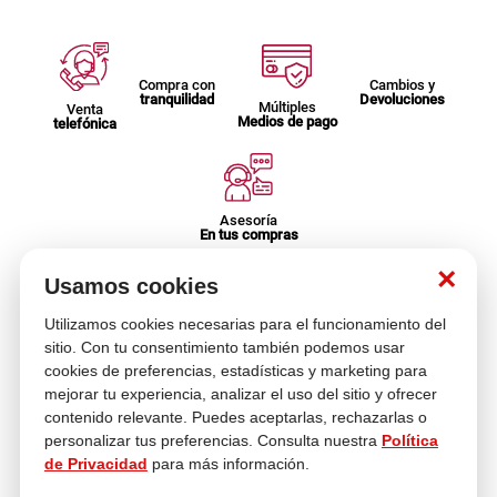
Compra con
Cambios y
tranquilidad
Devoluciones
Múltiples
Venta
Medios de pago
telefónica
Asesoría
En tus compras
×
Usamos cookies
Contáctanos
Utilizamos cookies necesarias para el funcionamiento del
¿Necesitas ayuda con tu compra?
sitio. Con tu consentimiento también podemos usar
hola@multitop.pe
cookies de preferencias, estadísticas y marketing para
WhatsApp: +51 993 560 246
mejorar tu experiencia, analizar el uso del sitio y ofrecer
Central Telefónica: 01 619 4444
contenido relevante. Puedes aceptarlas, rechazarlas o
Clientes corporativos
personalizar tus preferencias. Consulta nuestra
Política
Kimberly Garcia
de Privacidad
para más información.
Jefa de Ventas Empresas
kgarcia@multitop.pe