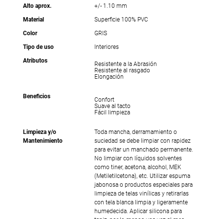
Alto aprox.
+/- 1.10 mm
Material
Superficie 100% PVC
Color
GRIS
Tipo de uso
Interiores
Atributos
Resistente a la Abrasión
Resistente al rasgado
Elongación
Beneficios
Confort
Suave al tacto
Fácil limpieza
Limpieza y/o
Toda mancha, derramamiento o
Mantenimiento
suciedad se debe limpiar con rapidez
para evitar un manchado permanente.
No limpiar con líquidos solventes
como tiner, acetona, alcohol, MEK
(Metiletilcetona), etc. Utilizar espuma
jabonosa o productos especiales para
limpieza de telas vinílicas y retirarlas
con tela blanca limpia y ligeramente
humedecida. Aplicar silicona para