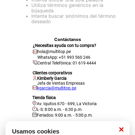
Utiliza términos genéricos en la
cojin
búsqueda
Intenta buscar sinónimos del término
pisos
deseado
plastico
Contáctanos
¿Necesitas ayuda con tu compra?
hola@multitop.pe
WhatsApp: +51 993 560 246
Central Telefónica: 01 619 4444
Clientes corporativos
Kimberly Garcia
Jefa de Ventas Empresas
kgarcia@multitop.pe
Tienda física
Av. Iquitos 670 - 699, La Victoria
L-S: 8:00 a.m. - 6:30 p.m.
Feriados: 9:00 a.m. - 5:00 p.m.
Nosotros
×
Usamos cookies