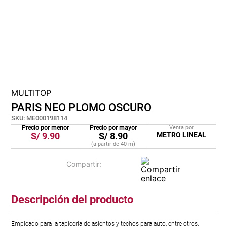
cojin
pisos
tapete
MULTITOP
PARIS NEO PLOMO OSCURO
SKU
:
ME000198114
Precio por menor
Precio por mayor
Venta por
S/
9.90
S/
8.90
METRO LINEAL
(a partir de
40
m
)
Descripción del producto
Empleado para la tapicería de asientos y techos para auto, entre otros.