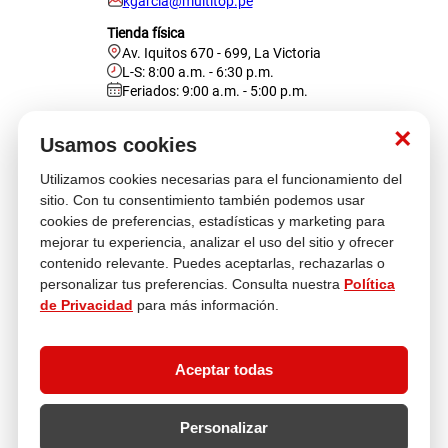
kgarcia@multitop.pe
Tienda física
Av. Iquitos 670 - 699, La Victoria
L-S: 8:00 a.m. - 6:30 p.m.
Feriados: 9:00 a.m. - 5:00 p.m.
Nosotros
×
Usamos cookies
Utilizamos cookies necesarias para el funcionamiento del
Atención al cliente
sitio. Con tu consentimiento también podemos usar
cookies de preferencias, estadísticas y marketing para
mejorar tu experiencia, analizar el uso del sitio y ofrecer
contenido relevante. Puedes aceptarlas, rechazarlas o
Descubre más
personalizar tus preferencias. Consulta nuestra
Política
de Privacidad
para más información.
Aceptar todas
Personalizar