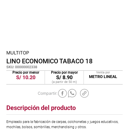
cojin
pisos
tapete
MULTITOP
LINO ECONOMICO TABACO 18
SKU
:
00000002338
Precio por menor
Precio por mayor
Venta por
S/
10.20
S/
8.90
METRO LINEAL
(a partir de
50
m
)
Descripción del producto
Empleado para la fabricación de carpas, colchonetas y juegos educativos,
mochilas, bolsos, sombrillas, merchandising y otros.