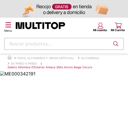
Buscar productos...
Términos más buscados
PISOS, ALFOMBRAS Y GRASS ARTIFICIAL
ALFOMBRAS
DE PARED A PARED
papel tapiz
Zeletto Alfombra P/Exterior Ankara 2Mts Ancho Beige Oscuro
alfombra
puff
espuma
tela
piso
lona