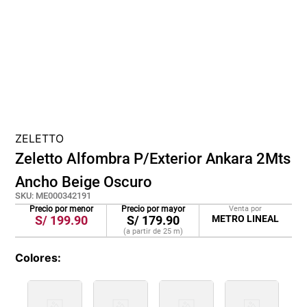
cojin
pisos
tapete
ZELETTO
Zeletto Alfombra P/Exterior Ankara 2Mts
Ancho Beige Oscuro
SKU
:
ME000342191
Precio por menor
Precio por mayor
Venta por
S/
199.90
S/
179.90
METRO LINEAL
(a partir de
25
m
)
Colores