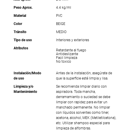
Peso Aprox.
4.4 kg/ml
Material
PVC
Color
BEIGE
Tránsito
MEDIO
Tipo de uso
Interiores y exteriores
Atributos
Retardante al fuego
Antideslizante
Facil limpieza
No toxico
Instalación/Modo
Antes de la instalación, asegúrate de
de uso
que la superficie esté limpia y lisa.
Limpieza y/o
Se recomienda limpiar diario con
Mantenimiento
aspiradora. Toda mancha,
derramamiento o suciedad se debe
limpiar con rapidez para evitar un
manchado permanente. No limpiar
con líquidos solventes como tiner,
acetona, alcohol, MEK (Metiletilcetona),
etc. Utilizar shampoo especial para
limpieza de alfombras.