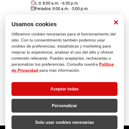
L-S: 8:00 a.m. - 6:30 p.m.
Feriados: 9:00 a.m. - 5:00 p.m.
Nosotros
×
Usamos cookies
Utilizamos cookies necesarias para el funcionamiento del
Atención al cliente
sitio. Con tu consentimiento también podemos usar
cookies de preferencias, estadísticas y marketing para
mejorar tu experiencia, analizar el uso del sitio y ofrecer
contenido relevante. Puedes aceptarlas, rechazarlas o
Descubre más
personalizar tus preferencias. Consulta nuestra
Política
de Privacidad
para más información.
Aceptar todas
Personalizar
Solo usar cookies necesarias
¿Cuántos metros lineales necesitas?