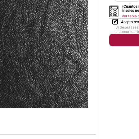
¿Cuántos 
lineales n
Ver tabla
Acepto rec
Si deseas rea
a comunicarte