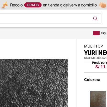
os
Sig
MULTITOP
YURI N
SKU
:
ME0000523
Precio por
S/
11.
Colores