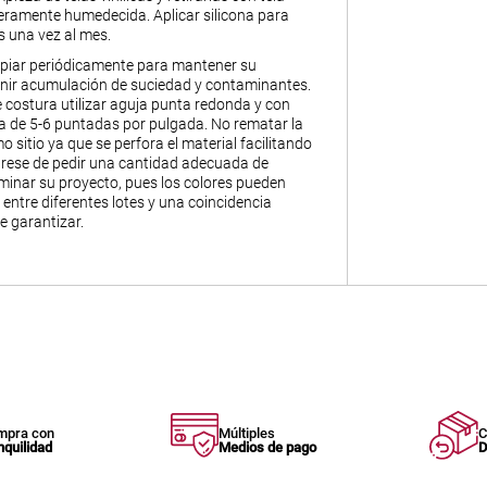
geramente humedecida. Aplicar silicona para
s una vez al mes.
piar periódicamente para mantener su
enir acumulación de suciedad y contaminantes.
 costura utilizar aguja punta redonda y con
 de 5-6 puntadas por pulgada. No rematar la
o sitio ya que se perfora el material facilitando
úrese de pedir una cantidad adecuada de
minar su proyecto, pues los colores pueden
 entre diferentes lotes y una coincidencia
e garantizar.
mpra con
Múltiples
C
nquilidad
Medios de pago
D