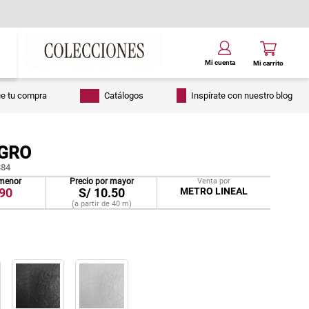
ue tu compra
Catálogos
Inspírate con nuestro blog
EGRO
84
 menor
Precio por mayor
Venta por
90
S/
10.50
METRO LINEAL
(a partir de
40
m
)