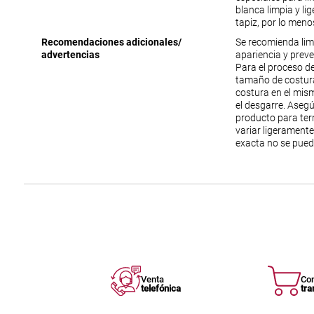
blanca limpia y li
tapiz, por lo meno
Recomendaciones adicionales/
Se recomienda lim
advertencias
apariencia y prev
Para el proceso de
tamaño de costura
costura en el mism
el desgarre. Aseg
producto para ter
variar ligeramente
exacta no se pued
Venta
Co
telefónica
tra