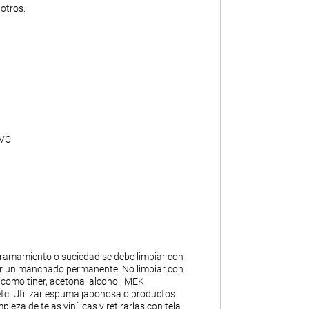
otros.
PVC
ramamiento o suciedad se debe limpiar con
ar un manchado permanente. No limpiar con
 como tiner, acetona, alcohol, MEK
 etc. Utilizar espuma jabonosa o productos
pieza de telas vinílicas y retirarlas con tela