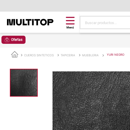
Buscar productos...
Términos más buscad
Ofertas
papel tapiz
alfombra
YURI NEGRO
CUEROS SINTETICOS
TAPICERIA
MUEBLERIA
puff
espuma
tela
piso
lona
cojin
pisos