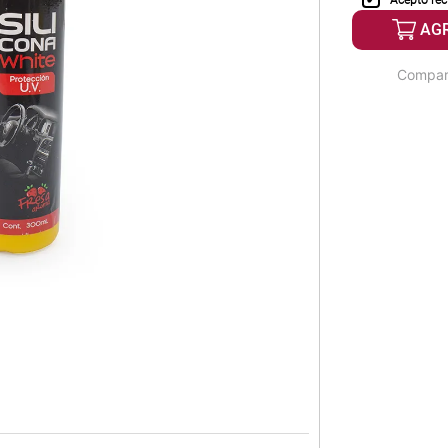
Acepto rec
AG