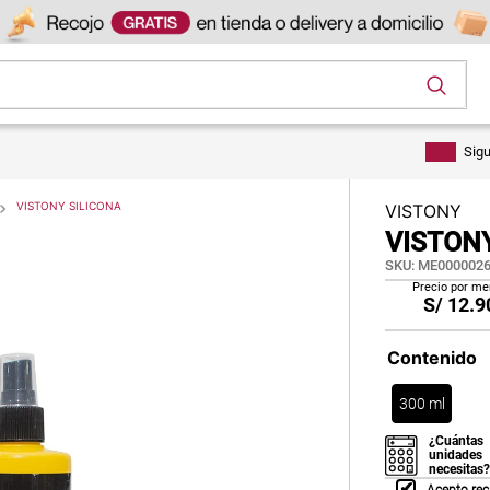
os
Sig
VISTONY SILICONA
VISTONY
VISTONY
SKU
:
ME0000026
Precio por me
S/
12.9
Contenido
300 ml
¿Cuántas
unidades
necesitas?