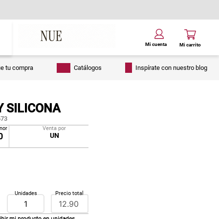
ue tu compra
Catálogos
Inspírate con nuestro blog
 SILICONA
73
nor
Venta por
0
UN
Unidades
Precio total