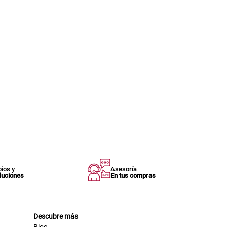
ios y
Asesoría
luciones
En tus compras
Descubre más