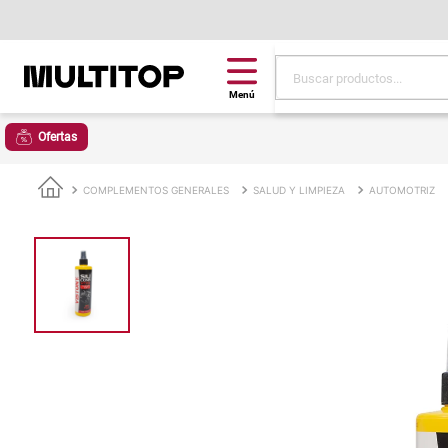
Buscar productos...
Términos más buscad
Ofertas
papel tapiz
alfombra
COMPLEMENTOS GENERALES
SALUD Y LIMPIEZA
AUTOMOTRIZ
puff
piso
espuma
tela
lona
cojin
pisos