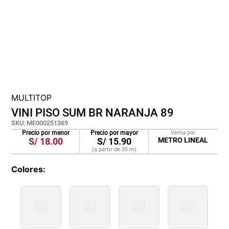
cojin
pisos
tapete
MULTITOP
VINI PISO SUM BR NARANJA 89
SKU
:
ME000251369
Precio por menor
Precio por mayor
Venta por
S/
18.00
S/
15.90
METRO LINEAL
(a partir de
30
m
)
Colores