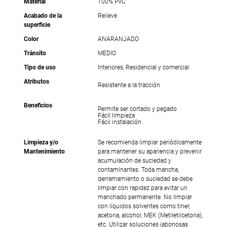
Material
100% PVC
Acabado de la
Relieve
superficie
Color
ANARANJADO
Tránsito
MEDIO
Tipo de uso
Interiores, Residencial y comercial
Atributos
Resistente a la tracción
Beneficios
Permite ser cortado y pegado
Fácil limpieza
Fácil instalación
Limpieza y/o
Se recomienda limpiar periódicamente
Mantenimiento
para mantener su apariencia y prevenir
acumulación de suciedad y
contaminantes. Toda mancha,
derramamiento o suciedad se debe
limpiar con rapidez para evitar un
manchado permanente. No limpiar
con líquidos solventes como tiner,
acetona, alcohol, MEK (Metiletilcetona),
etc. Utilizar soluciones jabonosas