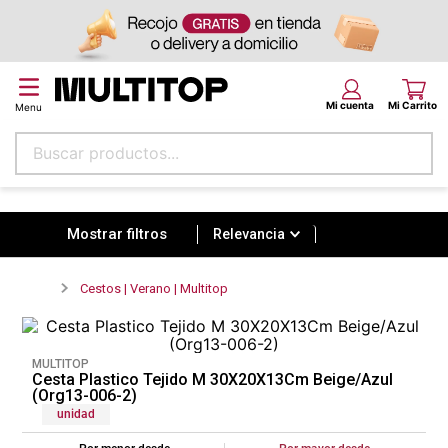
Buscar productos...
Relevancia
Términos más buscados
papel tapiz
Relevancia
alfombra
Cestos | Verano | Multitop
puff
espuma
MULTITOP
tela
Cesta Plastico Tejido M 30X20X13Cm Beige/Azul
(Org13-006-2)
piso
unidad
lona