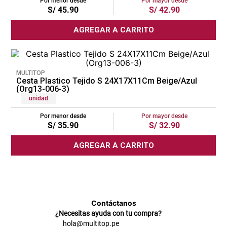
Por menor desde
Por mayor desde
S/
45
.
90
S/
42
.
90
cojin
AGREGAR A CARRITO
pisos
tapete
MULTITOP
Cesta Plastico Tejido S 24X17X11Cm Beige/Azul
(Org13-006-3)
unidad
Por menor desde
Por mayor desde
S/
35
.
90
S/
32
.
90
AGREGAR A CARRITO
Contáctanos
¿Necesitas ayuda con tu compra?
hola@multitop.pe