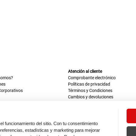
Atención al cliente
somos?
Comprobante electrónico
nes
Políticas de privacidad
Corporativos
Términos y Condiciones
Cambios y devoluciones
us datos
Mis comprobantes electrónicos
ión OEA
Libro de reclamaciones
n nosotros
ca
el funcionamiento del sitio. Con tu consentimiento
tos 670 - 699, La Victoria
eferencias, estadísticas y marketing para mejorar
0 a.m. - 6:30 p.m.