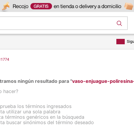
os
Sig
31774
ramos ningún resultado para "
vaso-enjuague-poliresi
o hacer?
rueba los términos ingresados
ta utilizar una sola palabra
iza términos genéricos en la búsqueda
nta buscar sinónimos del término deseado