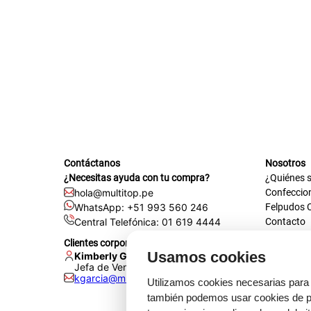
tapete
Contáctanos
Nosotros
¿Necesitas ayuda con tu compra?
¿Quiénes 
hola@multitop.pe
Confeccio
WhatsApp: +51 993 560 246
Felpudos 
Central Telefónica: 01 619 4444
Contacto
Registra t
Clientes corporativos
Certificac
Usamos cookies
Kimberly Garcia
Trabaja co
Jefa de Ventas Empresas
kgarcia@multitop.pe
Tienda físi
Utilizamos cookies necesarias para 
Av. Iqui
también podemos usar cookies de pr
L-S: 8:0