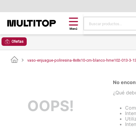
Buscar productos...
Términos más buscad
Ofertas
papel tapiz
alfombra
vaso-enjuague-poliresina-8x8x10-cm-blanco-hme102-013-3-1
puff
espuma
No encont
piso
¿Qué deb
OOPS!
tela
Comp
lona
Inten
Util
cojin
Inte
pisos