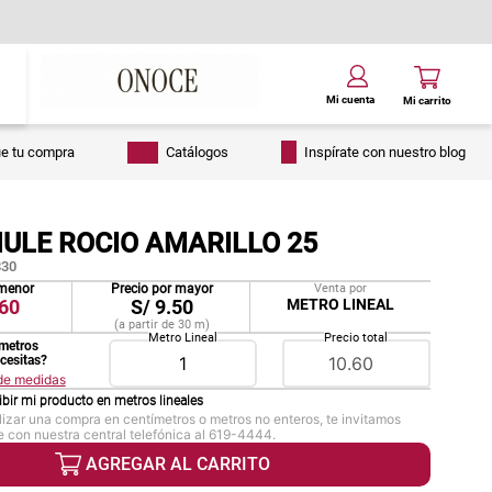
ue tu compra
Catálogos
Inspírate con nuestro blog
ULE ROCIO AMARILLO 25
30
 menor
Precio por mayor
Venta por
60
S/
9.50
METRO LINEAL
(a partir de
30
m
)
Metro Lineal
Precio total
metros
ecesitas?
 de medidas
ibir mi producto en
metros lineales
lizar una compra en centímetros o metros no enteros, te invitamos
 con nuestra central telefónica al 619-4444.
AGREGAR AL CARRITO