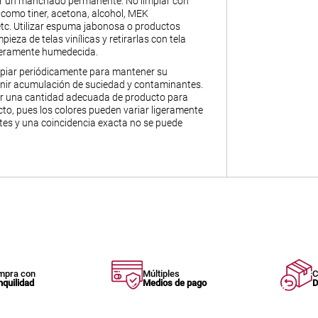
ar un manchado permanente. No limpiar con
 como tiner, acetona, alcohol, MEK
 etc. Utilizar espuma jabonosa o productos
pieza de telas vinílicas y retirarlas con tela
igeramente humedecida.
piar periódicamente para mantener su
enir acumulación de suciedad y contaminantes.
ir una cantidad adecuada de producto para
to, pues los colores pueden variar ligeramente
otes y una coincidencia exacta no se puede
mpra con
Múltiples
C
nquilidad
Medios de pago
D