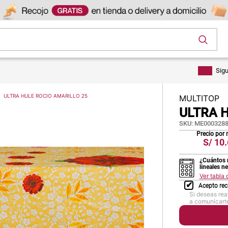
os
Sig
ULTRA HULE ROCIO AMARILLO 25
MULTITOP
ULTRA H
SKU
:
ME0003288
Precio por
S/
10.
¿Cuántos 
lineales n
Ver tabla
Acepto rec
Si deseas rea
a comunicarte