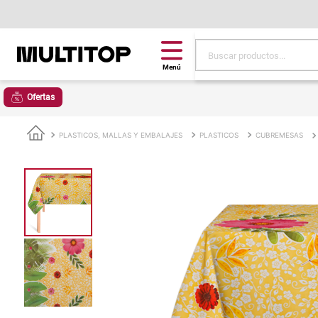
Buscar productos...
Términos más buscad
Ofertas
papel tapiz
alfombra
PLASTICOS, MALLAS Y EMBALAJES
PLASTICOS
CUBREMESAS
puff
espuma
tela
piso
lona
cojin
pisos