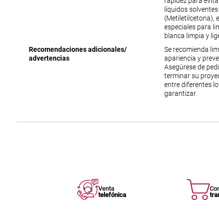
rapidez para evit
líquidos solventes
(Metiletilcetona),
especiales para lim
blanca limpia y l
Recomendaciones adicionales/
Se recomienda lim
advertencias
apariencia y prev
Asegúrese de ped
terminar su proyec
entre diferentes l
garantizar.
Venta
Co
telefónica
tra