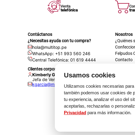
Venta
Co
telefónica
tra
Contáctanos
Nosotros
¿Necesitas ayuda con tu compra?
¿Quiénes 
hola@multitop.pe
Confeccio
WhatsApp: +51 993 560 246
Felpudos 
Central Telefónica: 01 619 4444
Contacto
Registra t
Clientes corporativos
Certificac
Usamos cookies
Kimberly Garcia
Trabaja co
Jefa de Ventas Empresas
kgarcia@multitop.pe
Tienda físi
Utilizamos cookies necesarias para 
Av. Iqui
también podemos usar cookies de pr
L-S: 8:0
tu experiencia, analizar el uso del s
Feriados
aceptarlas, rechazarlas o personali
Privacidad
para más información.
Medi