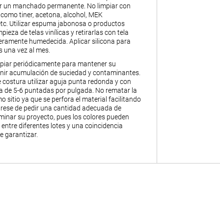
ar un manchado permanente. No limpiar con
 como tiner, acetona, alcohol, MEK
 etc. Utilizar espuma jabonosa o productos
pieza de telas vinílicas y retirarlas con tela
geramente humedecida. Aplicar silicona para
s una vez al mes.
piar periódicamente para mantener su
enir acumulación de suciedad y contaminantes.
 costura utilizar aguja punta redonda y con
 de 5-6 puntadas por pulgada. No rematar la
o sitio ya que se perfora el material facilitando
úrese de pedir una cantidad adecuada de
minar su proyecto, pues los colores pueden
 entre diferentes lotes y una coincidencia
e garantizar.