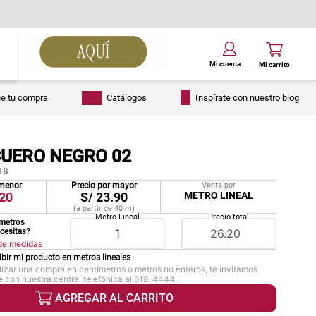
ue tu compra
Catálogos
Inspírate con nuestro blog
CUERO NEGRO 02
18
 menor
Precio por mayor
Venta por
20
S/
23.90
METRO LINEAL
(a partir de
40
m
)
Metro Lineal
Precio total
metros
ecesitas?
 de medidas
ibir mi producto en
metros lineales
lizar una compra en centímetros o metros no enteros, te invitamos
 con nuestra central telefónica al 619-4444.
AGREGAR AL CARRITO