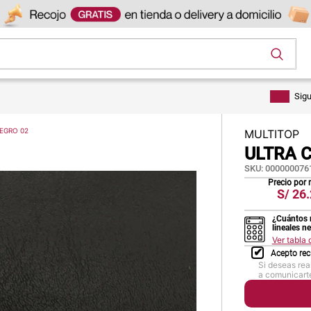
os
Sig
EGRO 02
MULTITOP
ULTRA 
SKU
:
000000076
Precio por
S/
26.
¿Cuántos 
lineales n
Ver tabla
Acepto rec
Si deseas rea
a comunicarte