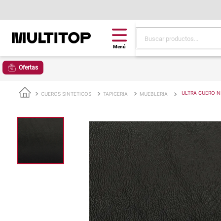
Buscar productos...
Términos más buscad
Ofertas
papel tapiz
alfombra
ULTRA CUERO N
CUEROS SINTETICOS
TAPICERIA
MUEBLERIA
puff
espuma
piso
tela
cojin
lona
pisos