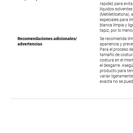
rapidez para evit
líquidos solventes
(Metiletilcetona),
especiales para lim
blanca limpia y li
tapiz, por lo meno
Recomendaciones adicionales/
Se recomienda lim
advertencias
apariencia y prev
Para el proceso de
tamaño de costura
costura en el mism
el desgarre. Aseg
producto para ter
variar ligeramente
exacta no se pued