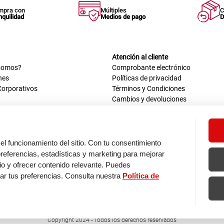
mpra con
Múltiples
C
nquilidad
Medios de pago
D
Atención al cliente
somos?
Comprobante electrónico
nes
Políticas de privacidad
Corporativos
Términos y Condiciones
Cambios y devoluciones
us datos
Mis comprobantes electrónicos
ión OEA
Libro de reclamaciones
n nosotros
ca
el funcionamiento del sitio. Con tu consentimiento
tos 670 - 699, La Victoria
eferencias, estadísticas y marketing para mejorar
0 a.m. - 6:30 p.m.
itio y ofrecer contenido relevante. Puedes
: 9:00 a.m. - 5:00 p.m.
zar tus preferencias. Consulta nuestra
Política de
os de pago
Copyright 2024 - Todos los derechos reservados