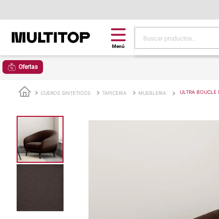
Buscar productos...
Términos más buscad
Ofertas
papel tapiz
alfombra
ULTRA BOUCLE
CUEROS SINTETICOS
TAPICERIA
MUEBLERIA
puff
espuma
piso
tela
cojin
lona
pisos