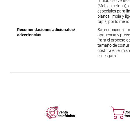
líquidos solventes
(Metiletilcetona),
especiales para lim
blanca limpia y li
tapiz, por lo meno
Recomendaciones adicionales/
Se recomienda lim
advertencias
apariencia y prev
Para el proceso de
tamaño de costura
costura en el mism
el desgarre.
Venta
Co
telefónica
tra