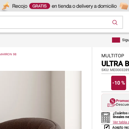
os
Sig
 MARRON 98
MULTITOP
ULTRA 
SKU
:
ME0003289
-
10 %
Promoci
Descuen
¿Cuántos 
lineales n
Ver tabla
Acepto rec