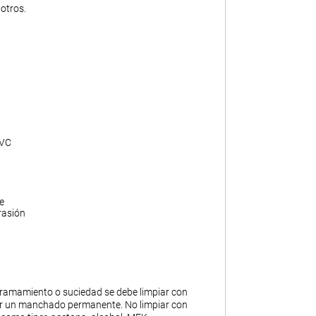
otros.
PVC
e
rasión
ramamiento o suciedad se debe limpiar con
ar un manchado permanente. No limpiar con