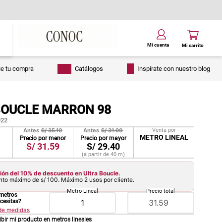
ue tu compra
Catálogos
Inspírate con nuestro blog
BOUCLE MARRON 98
22
Antes
S/
35.10
Antes
S/
31.90
Venta por
METRO LINEAL
Precio por menor
Precio por mayor
S/
31.59
S/
29.40
(a partir de
40
m
)
ón del 10% de descuento en Ultra Boucle.
to máximo de s/ 100. Máximo 2 usos por cliente.
Metro Lineal
Precio total
metros
ecesitas?
 de medidas
ibir mi producto en
metros lineales