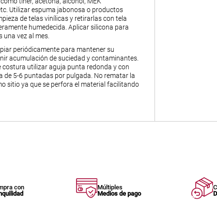
 como tiner, acetona, alcohol, MEK
 etc. Utilizar espuma jabonosa o productos
pieza de telas vinílicas y retirarlas con tela
geramente humedecida. Aplicar silicona para
s una vez al mes.
piar periódicamente para mantener su
enir acumulación de suciedad y contaminantes.
 costura utilizar aguja punta redonda y con
 de 5-6 puntadas por pulgada. No rematar la
o sitio ya que se perfora el material facilitando
mpra con
Múltiples
C
nquilidad
Medios de pago
D