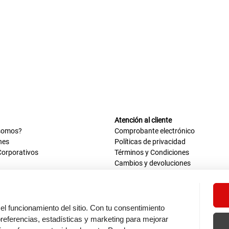
Atención al cliente
somos?
Comprobante electrónico
nes
Políticas de privacidad
Corporativos
Términos y Condiciones
Cambios y devoluciones
us datos
Mis comprobantes electrónicos
ión OEA
Libro de reclamaciones
n nosotros
ca
el funcionamiento del sitio. Con tu consentimiento
tos 670 - 699, La Victoria
eferencias, estadísticas y marketing para mejorar
0 a.m. - 6:30 p.m.