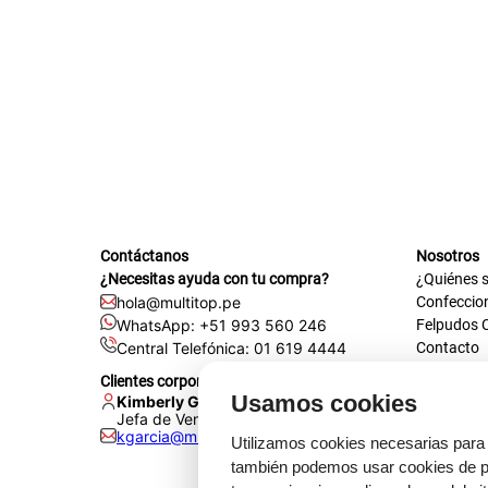
tapete
Contáctanos
Nosotros
¿Necesitas ayuda con tu compra?
¿Quiénes 
hola@multitop.pe
Confeccio
WhatsApp: +51 993 560 246
Felpudos 
Central Telefónica: 01 619 4444
Contacto
Registra t
Clientes corporativos
Certificac
Usamos cookies
Kimberly Garcia
Trabaja co
Jefa de Ventas Empresas
kgarcia@multitop.pe
Tienda físi
Utilizamos cookies necesarias para 
Av. Iqui
también podemos usar cookies de pr
L-S: 8:0