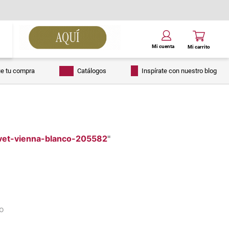
ue tu compra
Catálogos
Inspírate con nuestro blog
lvet-vienna-blanco-205582
"
do