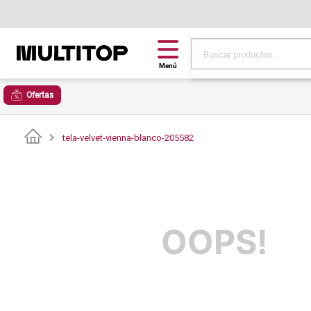
Buscar productos...
Términos más buscad
Ofertas
papel tapiz
alfombra
tela-velvet-vienna-blanco-205582
puff
espuma
piso
OOPS!
tela
lona
cojin
pisos