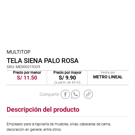
cojin
pisos
tapete
MULTITOP
TELA SIENA PALO ROSA
SKU
:
ME000219329
Precio por menor
Precio por mayor
Venta por
S/
11.50
S/
9.90
METRO LINEAL
(a partir de
65
m
)
Descripción del producto
Empleado para la tapicería de muebles, sillas, cabeceras de cama,
decoración en general, entre otros.