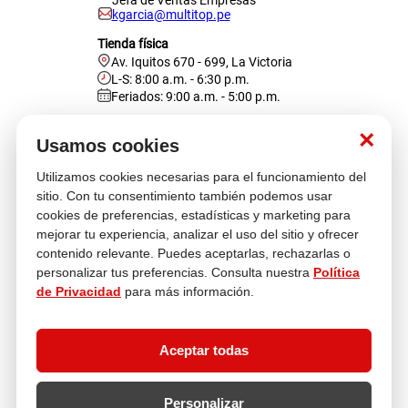
Jefa de Ventas Empresas
kgarcia@multitop.pe
Tienda física
Av. Iquitos 670 - 699, La Victoria
L-S: 8:00 a.m. - 6:30 p.m.
Feriados: 9:00 a.m. - 5:00 p.m.
Nosotros
×
Usamos cookies
Utilizamos cookies necesarias para el funcionamiento del
Atención al cliente
sitio. Con tu consentimiento también podemos usar
cookies de preferencias, estadísticas y marketing para
mejorar tu experiencia, analizar el uso del sitio y ofrecer
contenido relevante. Puedes aceptarlas, rechazarlas o
Descubre más
personalizar tus preferencias. Consulta nuestra
Política
de Privacidad
para más información.
Aceptar todas
Personalizar