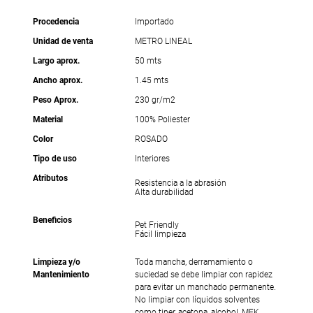
Procedencia
Importado
Unidad de venta
METRO LINEAL
Largo aprox.
50 mts
Ancho aprox.
1.45 mts
Peso Aprox.
230 gr/m2
Material
100% Poliester
Color
ROSADO
Tipo de uso
Interiores
Atributos
Resistencia a la abrasión
Alta durabilidad
Beneficios
Pet Friendly
Fácil limpieza
Limpieza y/o
Toda mancha, derramamiento o
Mantenimiento
suciedad se debe limpiar con rapidez
para evitar un manchado permanente.
No limpiar con líquidos solventes
como tiner, acetona, alcohol, MEK