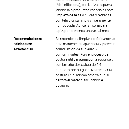
(Metiletilcetona), etc. Utilizar espuma
jabonosa o productos especiales para
limpieza de telas vinílicas y retirarlas
con tela blanca limpia y ligeramente
humedecida. Aplicar silicona para
tapiz, por lo menos una vez al mes.
Recomendaciones
Se recomienda limpiar periódicamente
adicionales/
para mantener su apariencia y prevenir
advertencias
acumulación de suciedad y
contaminantes. Para el proceso de
costura utilizar aguja punta redonda y
con tamaño de costura de 5-6
puntadas por pulgada. No rematar la
costura en el mismo sitio ya que se
perfora el material facilitando el
desgarre.