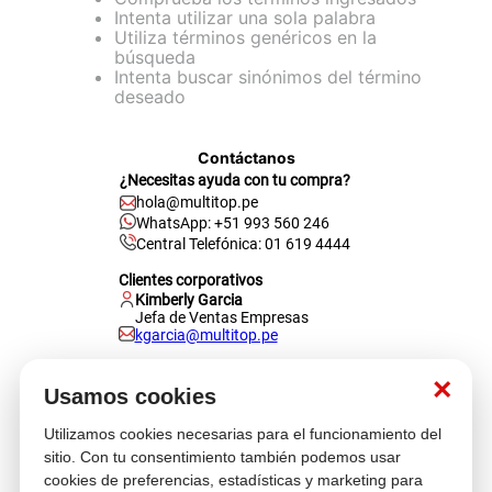
Intenta utilizar una sola palabra
lona
Utiliza términos genéricos en la
búsqueda
pisos
Intenta buscar sinónimos del término
deseado
tapete
Contáctanos
¿Necesitas ayuda con tu compra?
hola@multitop.pe
WhatsApp: +51 993 560 246
Central Telefónica: 01 619 4444
Clientes corporativos
Kimberly Garcia
Jefa de Ventas Empresas
kgarcia@multitop.pe
Tienda física
×
Av. Iquitos 670 - 699, La Victoria
Usamos cookies
L-S: 8:00 a.m. - 6:30 p.m.
Feriados: 9:00 a.m. - 5:00 p.m.
Utilizamos cookies necesarias para el funcionamiento del
sitio. Con tu consentimiento también podemos usar
Nosotros
cookies de preferencias, estadísticas y marketing para