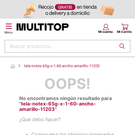
Buscar productos...
Términos más buscados
tela-notex-65g-x-1-60-ancho-amarillo-11203
papel tapiz
OOPS!
alfombra
puff
No encontramos ningún resultado para
espuma
"
tela-notex-65g-x-1-60-ancho-
amarillo-11203
"
piso
¿Qué debo hacer?
tela
cojin
Comprueba los términos ingresados