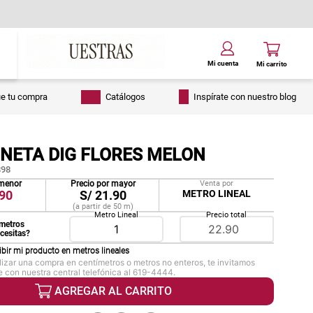
ue tu compra
Catálogos
Inspírate con nuestro blog
ONETA DIG FLORES MELON
98
 menor
Precio por mayor
Venta por
90
S/
21.90
METRO LINEAL
(a partir de
50
m
)
Metro Lineal
Precio total
metros
ecesitas?
ibir mi producto en
metros lineales
lizar una compra en centímetros o metros no enteros, te invitamos
 con nuestra central telefónica al 619-4444.
AGREGAR AL CARRITO