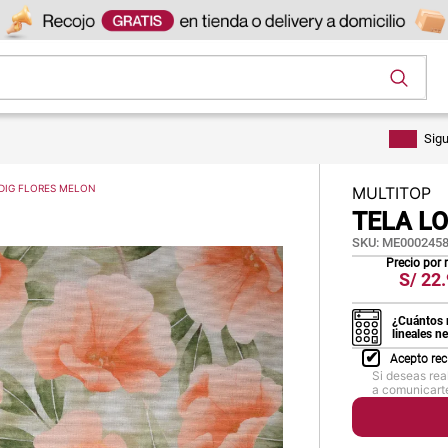
os
Sig
DIG FLORES MELON
MULTITOP
TELA L
SKU
:
ME0002458
Precio por
S/
22.
¿Cuántos 
lineales n
Acepto rec
Si deseas rea
a comunicarte