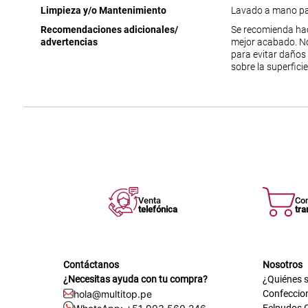
Limpieza y/o Mantenimiento
Lavado a mano par
Recomendaciones adicionales/
Se recomienda hac
advertencias
mejor acabado. No
para evitar daños e
sobre la superficie
Venta
Co
telefónica
tra
Contáctanos
Nosotros
¿Necesitas ayuda con tu compra?
¿Quiénes 
hola@multitop.pe
Confeccio