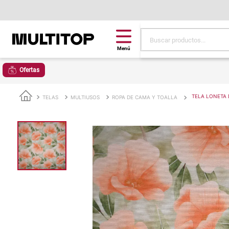
Buscar productos...
Términos más buscad
Ofertas
papel tapiz
alfombra
TELA LONETA 
TELAS
MULTIUSOS
ROPA DE CAMA Y TOALLA
puff
espuma
piso
tela
lona
cojin
pisos