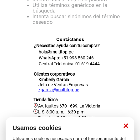
Utiliza términos genéricos en la
cojin
búsqueda
Intenta buscar sinónimos del término
pisos
deseado
plastico
Contáctanos
¿Necesitas ayuda con tu compra?
hola@multitop.pe
WhatsApp: +51 993 560 246
Central Telefónica: 01 619 4444
Clientes corporativos
Kimberly Garcia
Jefa de Ventas Empresas
kgarcia@multitop.pe
Tienda física
Av. Iquitos 670 - 699, La Victoria
L-S: 8:00 a.m. - 6:30 p.m.
Feriados: 9:00 a.m. - 5:00 p.m.
×
Usamos cookies
Nosotros
Utilizamos cookies necesarias para el funcionamiento del