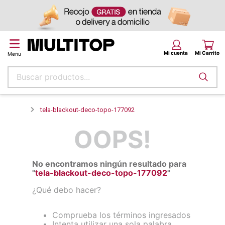
Buscar productos...
Términos más buscados
tela-blackout-deco-topo-177092
papel tapiz
OOPS!
alfombra
puff
No encontramos ningún resultado para
piso
"
tela-blackout-deco-topo-177092
"
espuma
¿Qué debo hacer?
tela
Comprueba los términos ingresados
lona
Intenta utilizar una sola palabra