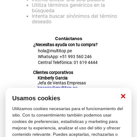
Utiliza términos genéricos en la
cojin
búsqueda
Intenta buscar sinónimos del término
pisos
deseado
tapete
Contáctanos
¿Necesitas ayuda con tu compra?
hola@multitop.pe
WhatsApp: +51 993 560 246
Central Telefónica: 01 619 4444
Clientes corporativos
Kimberly Garcia
Jefa de Ventas Empresas
kgarcia@multitop.pe
×
Usamos cookies
Tienda física
Av. Iquitos 670 - 699, La Victoria
Utilizamos cookies necesarias para el funcionamiento del
L-S: 8:00 a.m. - 6:30 p.m.
sitio. Con tu consentimiento también podemos usar
Feriados: 9:00 a.m. - 5:00 p.m.
cookies de preferencias, estadísticas y marketing para
Nosotros
mejorar tu experiencia, analizar el uso del sitio y ofrecer
contenido relevante. Puedes aceptarlas, rechazarlas o