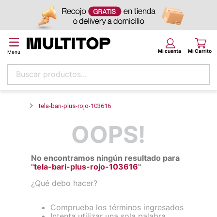
Buscar productos...
Términos más buscados
tela-bari-plus-rojo-103616
papel tapiz
OOPS!
alfombra
puff
No encontramos ningún resultado para
espuma
"
tela-bari-plus-rojo-103616
"
piso
¿Qué debo hacer?
tela
Comprueba los términos ingresados
lona
Intenta utilizar una sola palabra