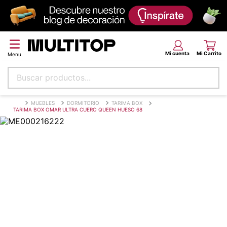
Buscar productos...
Términos más buscados
MUEBLES
DORMITORIO
TARIMA BOX
TARIMA BOX OMAR ULTRA CUERO QUEEN HUESO 68
papel tapiz
alfombra
puff
piso
espuma
tela
lona