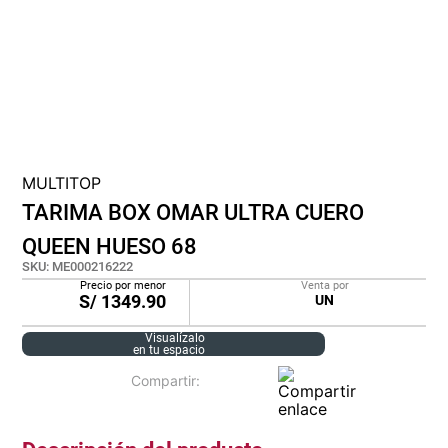
cojin
pisos
plastico
MULTITOP
TARIMA BOX OMAR ULTRA CUERO
QUEEN HUESO 68
SKU
:
ME000216222
Precio por menor
Venta por
S/
1349.90
UN
Visualízalo
en tu espacio