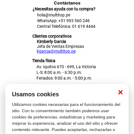
Contáctanos
¿Necesitas ayuda con tu compra?
hola@multitop.pe
WhatsApp: +51 993 560 246
Central Telefónica: 01 619 4444
Clientes corporativos
Kimberly Garcia
Jefa de Ventas Empresas
kgarcia@multitop.pe
Tienda física
Av. Iquitos 670 - 699, La Victoria
L-S: 8:00 a.m. - 6:30 p.m.
Feriados: 9:00 a.m. - 5:00 p.m.
Nosotros
×
Usamos cookies
Utilizamos cookies necesarias para el funcionamiento del
Atención al cliente
sitio. Con tu consentimiento también podemos usar
cookies de preferencias, estadísticas y marketing para
mejorar tu experiencia, analizar el uso del sitio y ofrecer
contenido relevante. Puedes aceptarlas, rechazarlas o
Descubre más