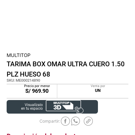
cojin
pisos
tapete
MULTITOP
TARIMA BOX OMAR ULTRA CUERO 1.50
PLZ HUESO 68
SKU
:
ME000214890
Precio por menor
Venta por
S/
969.90
UN
Visualízalo
en tu espacio