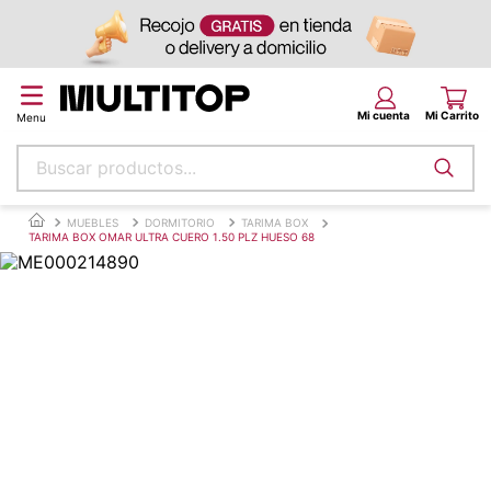
Buscar productos...
Términos más buscados
MUEBLES
DORMITORIO
TARIMA BOX
TARIMA BOX OMAR ULTRA CUERO 1.50 PLZ HUESO 68
papel tapiz
alfombra
puff
espuma
piso
tela
lona