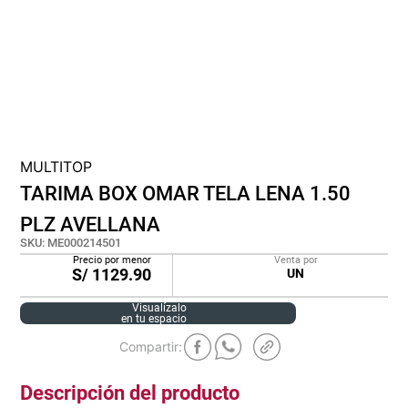
cojin
pisos
tapete
MULTITOP
TARIMA BOX OMAR TELA LENA 1.50
PLZ AVELLANA
SKU
:
ME000214501
Precio por menor
Venta por
S/
1129.90
UN
Visualízalo
en tu espacio
Descripción del producto