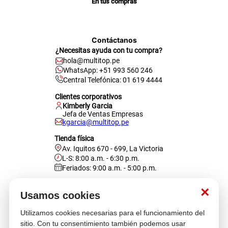
En tus compras
Contáctanos
¿Necesitas ayuda con tu compra?
hola@multitop.pe
WhatsApp: +51 993 560 246
Central Telefónica: 01 619 4444
Clientes corporativos
Kimberly Garcia
Jefa de Ventas Empresas
kgarcia@multitop.pe
Tienda física
Av. Iquitos 670 - 699, La Victoria
L-S: 8:00 a.m. - 6:30 p.m.
Feriados: 9:00 a.m. - 5:00 p.m.
Nosotros
×
Usamos cookies
Utilizamos cookies necesarias para el funcionamiento del
Atención al cliente
sitio. Con tu consentimiento también podemos usar