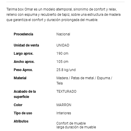
Tarima box Omar es un modelo atemporal, sinonimo de confort y relax,
relleno con espuma y recubierto de tapiz, sobre una estructura de madera
que garantiza el confort y duración prolongada del mueble.
Procedencia
Nacional
Unidad de venta
UNIDAD
Largo aprox.
190 cm
Ancho aprox.
105 cm
Peso Aprox.
25.8 kg/und
Material
Madera / Patas de metal / Espuma /
Tela
Acabado de la
TEXTURADO
superficie
Color
MARRON
Tipo de uso
Interiores
Atributos
Confort de mueble
larga duración de mueble