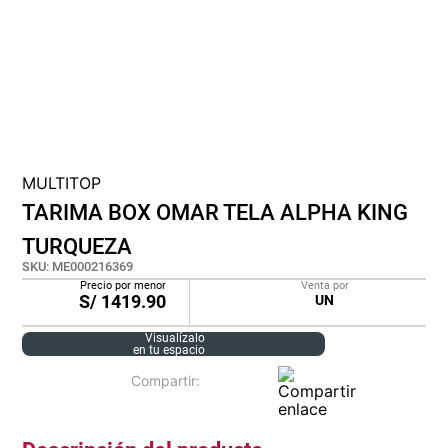
cojin
pisos
tapete
MULTITOP
TARIMA BOX OMAR TELA ALPHA KING
TURQUEZA
SKU
:
ME000216369
Precio por menor
Venta por
S/
1419.90
UN
Visualízalo
en tu espacio