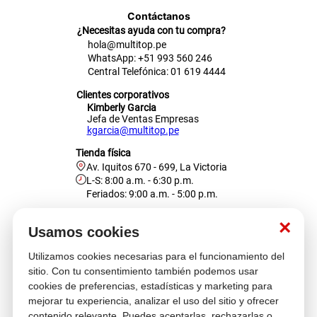
Contáctanos
¿Necesitas ayuda con tu compra?
hola@multitop.pe
WhatsApp: +51 993 560 246
Central Telefónica: 01 619 4444
Clientes corporativos
Kimberly Garcia
Jefa de Ventas Empresas
kgarcia@multitop.pe
Tienda física
Av. Iquitos 670 - 699, La Victoria
L-S: 8:00 a.m. - 6:30 p.m.
Feriados: 9:00 a.m. - 5:00 p.m.
Nosotros
×
Usamos cookies
Utilizamos cookies necesarias para el funcionamiento del
Atención al cliente
sitio. Con tu consentimiento también podemos usar
cookies de preferencias, estadísticas y marketing para
mejorar tu experiencia, analizar el uso del sitio y ofrecer
contenido relevante. Puedes aceptarlas, rechazarlas o