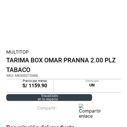
cojin
pisos
tapete
MULTITOP
TARIMA BOX OMAR PRANNA 2.00 PLZ
TABACO
SKU
:
ME000215488
Precio por menor
Venta por
S/
1159.90
UN
Visualízalo
en tu espacio