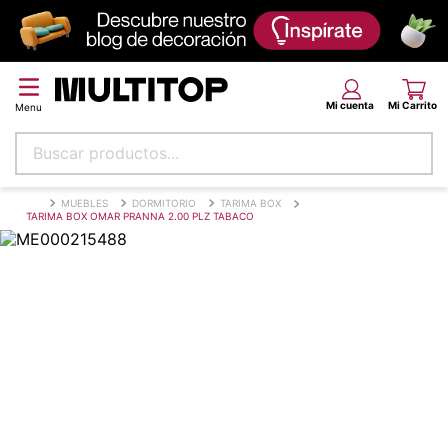
Buscar productos...
Términos más buscados
MUEBLES
DORMITORIO
TARIMA BOX
TARIMA BOX OMAR PRANNA 2.00 PLZ TABACO
papel tapiz
alfombra
puff
espuma
piso
tela
lona