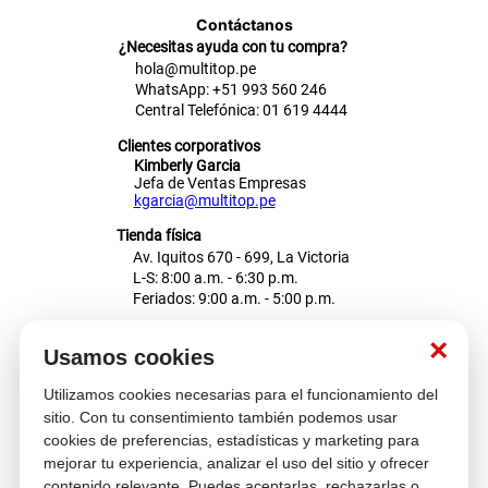
Contáctanos
¿Necesitas ayuda con tu compra?
hola@multitop.pe
WhatsApp: +51 993 560 246
Central Telefónica: 01 619 4444
Clientes corporativos
Kimberly Garcia
Jefa de Ventas Empresas
kgarcia@multitop.pe
Tienda física
Av. Iquitos 670 - 699, La Victoria
L-S: 8:00 a.m. - 6:30 p.m.
Feriados: 9:00 a.m. - 5:00 p.m.
Nosotros
×
Usamos cookies
Utilizamos cookies necesarias para el funcionamiento del
Atención al cliente
sitio. Con tu consentimiento también podemos usar
cookies de preferencias, estadísticas y marketing para
mejorar tu experiencia, analizar el uso del sitio y ofrecer
contenido relevante. Puedes aceptarlas, rechazarlas o