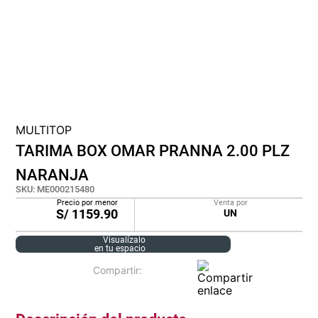
cojin
pisos
tapete
MULTITOP
TARIMA BOX OMAR PRANNA 2.00 PLZ
NARANJA
SKU
:
ME000215480
Precio por menor
Venta por
S/
1159.90
UN
Visualízalo
en tu espacio