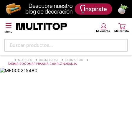
Buscar productos...
Términos más buscados
MUEBLES
DORMITORIO
TARIMA BOX
TARIMA BOX OMAR PRANNA 2.00 PLZ NARANJA
papel tapiz
alfombra
puff
espuma
piso
tela
lona