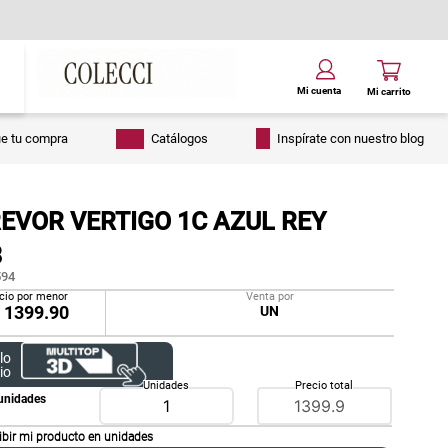
ue tu compra
Catálogos
Inspírate con nuestro blog
EVOR VERTIGO 1C AZUL REY
8
94
cio por menor
Venta por
/
1399.90
UN
lo
io
Unidades
Precio total
unidades
ibir mi producto en
unidades