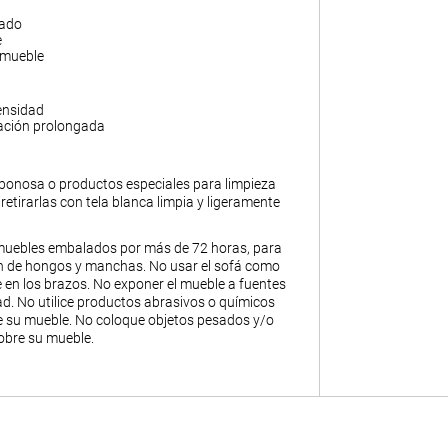
gado
e
 mueble
ensidad
ación prolongada
abonosa o productos especiales para limpieza
y retirarlas con tela blanca limpia y ligeramente
muebles embalados por más de 72 horas, para
ión de hongos y manchas. No usar el sofá como
 en los brazos. No exponer el mueble a fuentes
. No utilice productos abrasivos o químicos
de su mueble. No coloque objetos pesados y/o
obre su mueble.