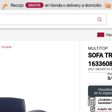
os
Sig
 1633608
MULTITOP
SOFA TR
163360
SKU
:
ME0001415
Pre
S
Visualíza
en tu espac
¿Cuántas 
necesitas?
Acepto rec