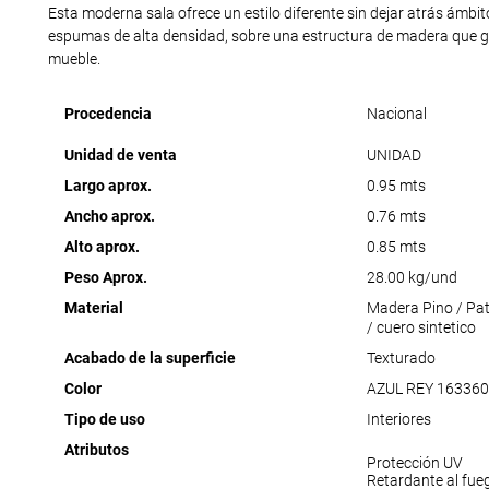
Esta moderna sala ofrece un estilo diferente sin dejar atrás ámbi
espumas de alta densidad, sobre una estructura de madera que ga
mueble.
Procedencia
Nacional
Unidad de venta
UNIDAD
Largo aprox.
0.95 mts
Ancho aprox.
0.76 mts
Alto aprox.
0.85 mts
Peso Aprox.
28.00 kg/und
Material
Madera Pino / Pa
/ cuero sintetico
Acabado de la superficie
Texturado
Color
AZUL REY 16336
Tipo de uso
Interiores
Atributos
Protección UV
Retardante al fue