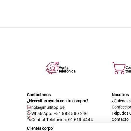
Venta
Co
telefónica
tra
Contáctanos
Nosotros
¿Necesitas ayuda con tu compra?
¿Quiénes 
hola@multitop.pe
Confeccio
WhatsApp: +51 993 560 246
Felpudos 
Central Telefónica: 01 619 4444
Contacto
Registra t
Clientes corporativos