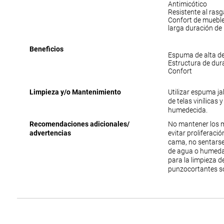
Antimicótico
Resistente al ras
Confort de muebl
larga duración de
Beneficios
Espuma de alta d
Estructura de dur
Confort
Limpieza y/o Mantenimiento
Utilizar espuma j
de telas vinílicas 
humedecida.
Recomendaciones adicionales/
No mantener los 
advertencias
evitar proliferac
cama, no sentarse
de agua o humedad
para la limpieza 
punzocortantes s