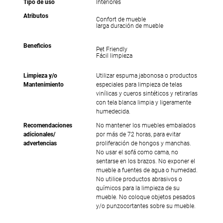
Tipo de uso
Interiores
Atributos
Confort de mueble
larga duración de mueble
Beneficios
Pet Friendly
Fácil limpieza
Limpieza y/o
Utilizar espuma jabonosa o productos
Mantenimiento
especiales para limpieza de telas
vinílicas y cueros sintéticos y retirarlas
con tela blanca limpia y ligeramente
humedecida.
Recomendaciones
No mantener los muebles embalados
adicionales/
por más de 72 horas, para evitar
advertencias
proliferación de hongos y manchas.
No usar el sofá como cama, no
sentarse en los brazos. No exponer el
mueble a fuentes de agua o humedad.
No utilice productos abrasivos o
químicos para la limpieza de su
mueble. No coloque objetos pesados
y/o punzocortantes sobre su mueble.