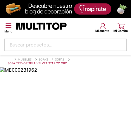
Buscar productos...
Términos más buscados
MUEBLES
SOFAS
SOFAS
SOFA TREVOR TELA VELVET STAR 2C ORO
papel tapiz
alfombra
puff
piso
espuma
tela
cojin