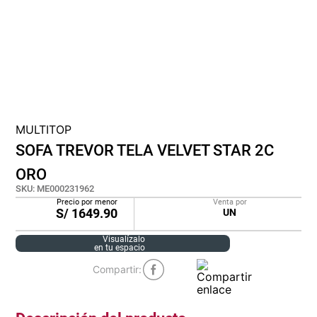
lona
pisos
plastico
MULTITOP
SOFA TREVOR TELA VELVET STAR 2C
ORO
SKU
:
ME000231962
Precio por menor
Venta por
S/
1649.90
UN
Visualízalo
en tu espacio