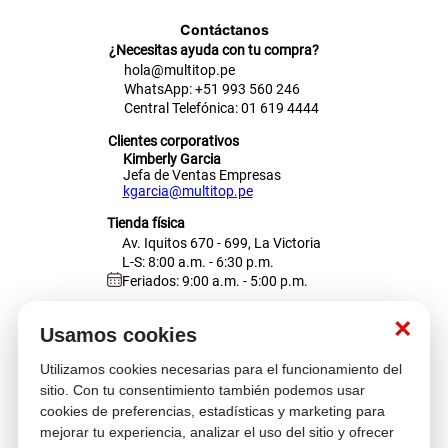
Contáctanos
¿Necesitas ayuda con tu compra?
hola@multitop.pe
WhatsApp: +51 993 560 246
Central Telefónica: 01 619 4444
Clientes corporativos
Kimberly Garcia
Jefa de Ventas Empresas
kgarcia@multitop.pe
Tienda física
Av. Iquitos 670 - 699, La Victoria
L-S: 8:00 a.m. - 6:30 p.m.
Feriados: 9:00 a.m. - 5:00 p.m.
Nosotros
×
Usamos cookies
Utilizamos cookies necesarias para el funcionamiento del
Atención al cliente
sitio. Con tu consentimiento también podemos usar
cookies de preferencias, estadísticas y marketing para
mejorar tu experiencia, analizar el uso del sitio y ofrecer