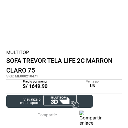
cojin
pisos
tapete
MULTITOP
SOFA TREVOR TELA LIFE 2C MARRON
CLARO 75
SKU
:
ME000210471
Precio por menor
Venta por
S/
1649.90
UN
Visualízalo
en tu espacio