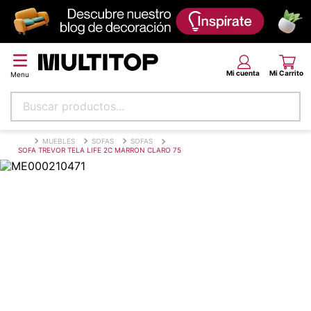
Buscar productos...
Términos más buscados
MUEBLES
SOFAS
SOFAS
SOFA TREVOR TELA LIFE 2C MARRON CLARO 75
papel tapiz
alfombra
puff
espuma
tela
piso
lona