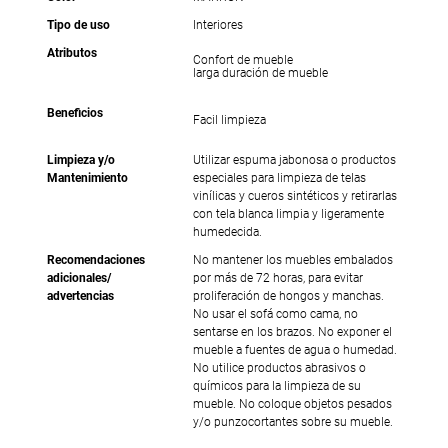
Tipo de uso
Interiores
Atributos
Confort de mueble
larga duración de mueble
Beneficios
Facil limpieza
Limpieza y/o
Utilizar espuma jabonosa o productos
Mantenimiento
especiales para limpieza de telas
vinílicas y cueros sintéticos y retirarlas
con tela blanca limpia y ligeramente
humedecida.
Recomendaciones
No mantener los muebles embalados
adicionales/
por más de 72 horas, para evitar
advertencias
proliferación de hongos y manchas.
No usar el sofá como cama, no
sentarse en los brazos. No exponer el
mueble a fuentes de agua o humedad.
No utilice productos abrasivos o
químicos para la limpieza de su
mueble. No coloque objetos pesados
y/o punzocortantes sobre su mueble.