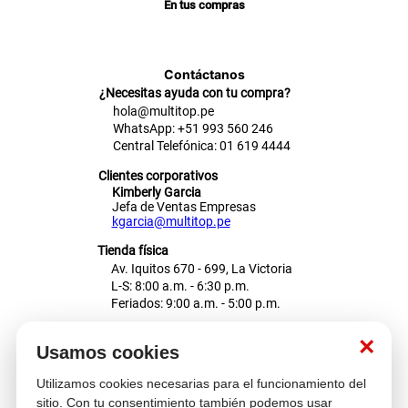
En tus compras
Contáctanos
¿Necesitas ayuda con tu compra?
hola@multitop.pe
WhatsApp: +51 993 560 246
Central Telefónica: 01 619 4444
Clientes corporativos
Kimberly Garcia
Jefa de Ventas Empresas
kgarcia@multitop.pe
Tienda física
Av. Iquitos 670 - 699, La Victoria
L-S: 8:00 a.m. - 6:30 p.m.
Feriados: 9:00 a.m. - 5:00 p.m.
Nosotros
×
Usamos cookies
Utilizamos cookies necesarias para el funcionamiento del
Atención al cliente
sitio. Con tu consentimiento también podemos usar