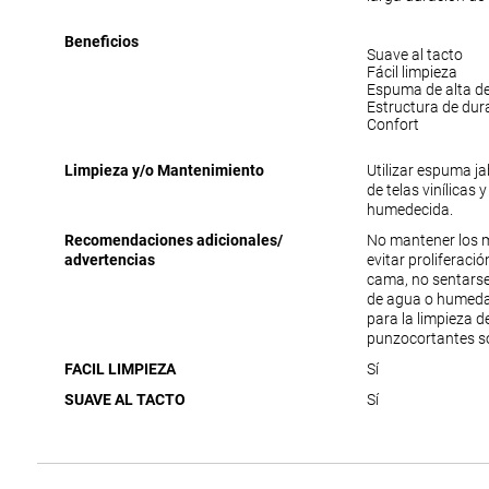
Beneficios
Suave al tacto
Fácil limpieza
Espuma de alta d
Estructura de dur
Confort
Limpieza y/o Mantenimiento
Utilizar espuma j
de telas vinílicas 
humedecida.
Recomendaciones adicionales/
No mantener los 
advertencias
evitar proliferac
cama, no sentarse
de agua o humedad
para la limpieza 
punzocortantes s
FACIL LIMPIEZA
Sí
SUAVE AL TACTO
Sí