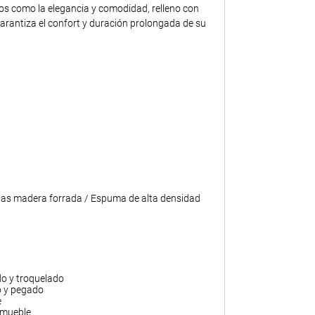
tos como la elegancia y comodidad, relleno con
rantiza el confort y duración prolongada de su
tas madera forrada / Espuma de alta densidad
do y troquelado
o y pegado
e
 mueble