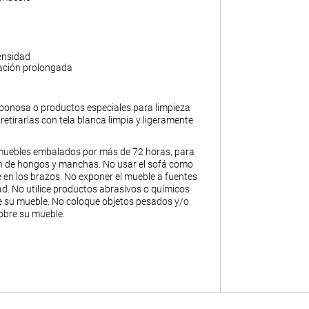
ensidad
ación prolongada
abonosa o productos especiales para limpieza
y retirarlas con tela blanca limpia y ligeramente
muebles embalados por más de 72 horas, para
ión de hongos y manchas. No usar el sofá como
 en los brazos. No exponer el mueble a fuentes
. No utilice productos abrasivos o químicos
de su mueble. No coloque objetos pesados y/o
obre su mueble.