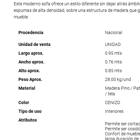
Este moderno sofa ofrece un estilo diferente sin dejar atrás ámbi
espumas de alta densidad, sobre una estructura de madera que ga
mueble.
Procedencia
Nacional
Unidad de venta
UNIDAD
Largo aprox.
0.95 mts
Ancho aprox.
0.76 mts
Alto aprox.
0.85 mts
Peso Aprox.
28.00 kg/und
Material
Madera Pino / Pa
/ tela
Color
CENIZO
Tipo de uso
Interiores
Atributos
Permite ser corta
Permite ser cosid
Confort de muebl
larga duración de