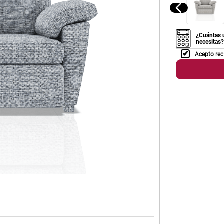
¿Cuántas 
necesitas?
Acepto rec