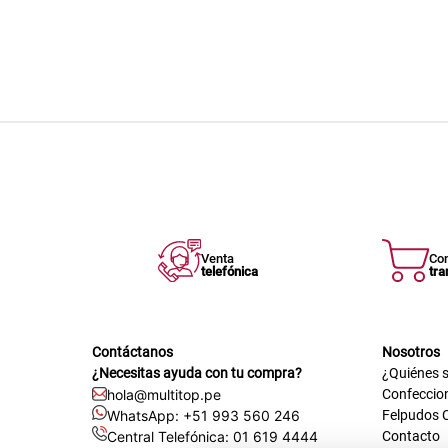
Venta
Co
telefónica
tra
Contáctanos
Nosotros
¿Necesitas ayuda con tu compra?
¿Quiénes 
hola@multitop.pe
Confeccio
WhatsApp: +51 993 560 246
Felpudos 
Central Telefónica: 01 619 4444
Contacto