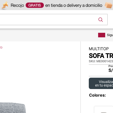
os
Sig
ZO
MULTITOP
SOFA T
SKU
:
ME0001423
Pre
S
Visualíza
en tu espac
Colores