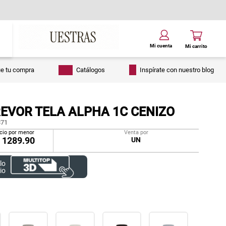
ue tu compra
Catálogos
Inspírate con nuestro blog
REVOR TELA ALPHA 1C CENIZO
71
cio por menor
Venta por
/
1289.90
UN
lo
io