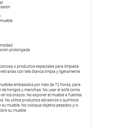
go
rasión
e
 mueble
ensidad
ación prolongada
abonosa o productos especiales para limpieza
y retirarlas con tela blanca limpia y ligeramente
muebles embalados por más de 72 horas, para
ión de hongos y manchas. No usar el sofá como
 en los brazos. No exponer el mueble a fuentes
. No utilice productos abrasivos o químicos
de su mueble. No coloque objetos pesados y/o
obre su mueble.