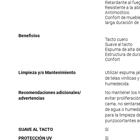
Retardante al fue
Resistente a la ab
Antimicótico
Confort de muebl
larga duración de
Beneficios
Tacto cuero
Suave al tacto
Espuma de alta d
Estructura de dur
Confort
Limpieza y/o Mantenimiento
Utilizar espuma j
de telas vinílicas 
humedecida.
Recomendaciones adicionales/
No mantener los 
advertencias
evitar proliferac
cama, no sentarse
de agua o humedad
para la limpieza 
punzocortantes s
SUAVE AL TACTO
Sí
PROTECCIÓN UV
Sí