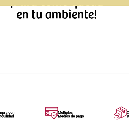
mpra con
Múltiples
C
nquilidad
Medios de pago
D