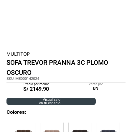
lona
pisos
plastico
MULTITOP
SOFA TREVOR PRANNA 3C PLOMO
OSCURO
SKU
:
ME000142024
Precio por menor
Venta por
S/
2149.90
UN
Visualízalo
en tu espacio
Colores