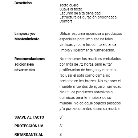
Beneficios
Tacto cuero
Suave al tacto
Espuma de alta densidad
Estructura de duración prolongada
Confort
Limpieza y/o
Utilizar espuma jabonosa o productos
Mantenimiento
especiales para limpieza de telas
vinílicas y retirarlas con tela blanca
limpia y ligeramente humedecida.
Recomendaciones
No mantener los muebles embalados
adicionales/
por más de 72 horas, para evitar
advertencias
proliferación de hongos y manchas.
No usar el sofá como cama, no
sentarse en los brazos. No exponer el
mueble a fuentes de agua o humedad.
No utilice productos abrasivos o
químicos para la limpieza de su
mueble. No coloque objetos pesados
y/o punzocortantes sobre su mueble.
SUAVE AL TACTO
Sí
PROTECCIÓN UV
Sí
RETARDANTE AL
Sí