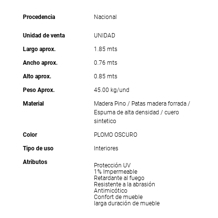
Procedencia
Nacional
Unidad de venta
UNIDAD
Largo aprox.
1.85 mts
Ancho aprox.
0.76 mts
Alto aprox.
0.85 mts
Peso Aprox.
45.00 kg/und
Material
Madera Pino / Patas madera forrada /
Espuma de alta densidad / cuero
sintetico
Color
PLOMO OSCURO
Tipo de uso
Interiores
Atributos
Protección UV
1% Impermeable
Retardante al fuego
Resistente a la abrasión
Antimicótico
Confort de mueble
larga duración de mueble