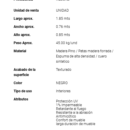
Unidad de venta
UNIDAD
Largo aprox.
1.85 mts
Ancho aprox.
0.76 mts
Alto aprox.
0.85 mts
Peso Aprox.
45.00 kg/und
Material
Madera Pino / Patas madera forrada /
Espuma de alta densidad / cuero
sintetico
Acabado de la
Texturado
superficie
Color
NEGRO
Tipo de uso
Interiores
Atributos
Protección UV
1% Impermeable
Retardante al fuego
Resistente a la abrasión
Antimicótico
Confort de mueble
larga duración de mueble