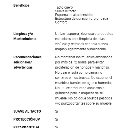
Beneficios
Tacto cuero
Suave al tacto
Espuma de alta densidad
Estructura de duración prolongada
Confort
Limpieza y/o
Utilizar espuma jabonosa o productos
Mantenimiento
especiales para limpieza de telas
vinílicas y retirarlas con tela blanca
limpia y ligeramente humedecida.
Recomendaciones
No mantener los muebles embalados
adicionales/
por más de 72 horas, para evitar
advertencias
proliferación de hongos y manchas.
No usar el sofá como cama, no
sentarse en los brazos. No exponer el
mueble a fuentes de agua o humedad.
No utilice productos abrasivos o
químicos para la limpieza de su
mueble. No coloque objetos pesados
y/o punzocortantes sobre su mueble.
SUAVE AL TACTO
Sí
PROTECCIÓN UV
Sí
RETARDANTE AL
Sí