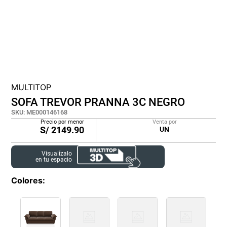
lona
pisos
tapete
MULTITOP
SOFA TREVOR PRANNA 3C NEGRO
SKU
:
ME000146168
Precio por menor
Venta por
S/
2149.90
UN
Visualízalo
en tu espacio
Colores