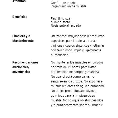
Atributos
Confort de mueble
larga duración de mueble
Beneficios
Facil limpieza
suave al tacto
Resistente al rasgado
Limpieza y/o
Utilizar espuma jabonosa o productos
Mantenimiento
especiales para limpieza de telas
vinílicas y cueros sintéticos y retirarlas
con tela blanca limpia y ligeramente
humedecida.
Recomendaciones
No mantener los muebles embalados
adicionales/
por más de 72 horas, para evitar
advertencias
proliferación de hongos y manchas.
No usar el sofá como cama, no
sentarse en los brazos. No exponer el
mueble a fuentes de agua o humedad.
No utilice productos abrasivos o
químicos para la limpieza de su
mueble. No coloque objetos pesados
y/o punzocortantes sobre su mueble.