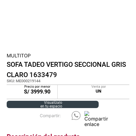
cojin
pisos
tapete
MULTITOP
SOFA TADEO VERTIGO SECCIONAL GRIS
CLARO 1633479
SKU
:
ME000219144
Precio por menor
Venta por
S/
3999.90
UN
Visualízalo
en tu espacio