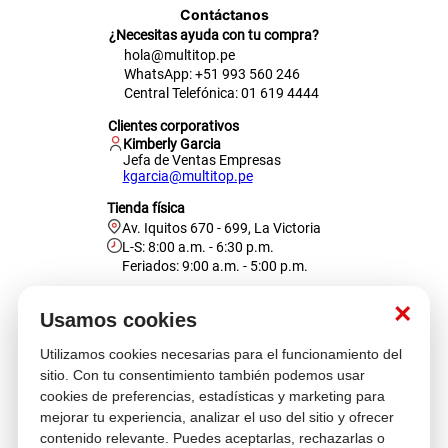
Contáctanos
¿Necesitas ayuda con tu compra?
hola@multitop.pe
WhatsApp: +51 993 560 246
Central Telefónica: 01 619 4444
Clientes corporativos
Kimberly Garcia
Jefa de Ventas Empresas
kgarcia@multitop.pe
Tienda física
Av. Iquitos 670 - 699, La Victoria
L-S: 8:00 a.m. - 6:30 p.m.
Feriados: 9:00 a.m. - 5:00 p.m.
Nosotros
×
Usamos cookies
Utilizamos cookies necesarias para el funcionamiento del
Atención al cliente
sitio. Con tu consentimiento también podemos usar
cookies de preferencias, estadísticas y marketing para
mejorar tu experiencia, analizar el uso del sitio y ofrecer
contenido relevante. Puedes aceptarlas, rechazarlas o
Descubre más