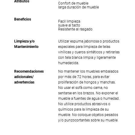
Atributos
Confort de mueble
larga duración de mueble
Beneficios
Facil limpieza
suave al tacto
Resistente al rasgado
Limpieza y/o
Utilizar espuma jabonosa o productos
Mantenimiento
especiales para limpieza de telas
vinílicas y cueros sintéticos y retirarlas
con tela blanca limpia y ligeramente
humedecida.
Recomendaciones
No mantener los muebles embalados
adicionales/
por más de 72 horas, para evitar
advertencias
proliferación de hongos y manchas.
No usar el sofá como cama, no
sentarse en los brazos. No exponer el
mueble a fuentes de agua o humedad.
No utilice productos abrasivos o
químicos para la limpieza de su
mueble. No coloque objetos pesados
y/o punzocortantes sobre su mueble.