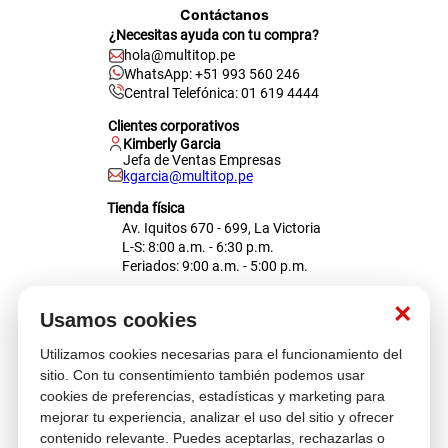
Contáctanos
¿Necesitas ayuda con tu compra?
hola@multitop.pe
WhatsApp: +51 993 560 246
Central Telefónica: 01 619 4444
Clientes corporativos
Kimberly Garcia
Jefa de Ventas Empresas
kgarcia@multitop.pe
Tienda física
Av. Iquitos 670 - 699, La Victoria
L-S: 8:00 a.m. - 6:30 p.m.
Feriados: 9:00 a.m. - 5:00 p.m.
Nosotros
×
Usamos cookies
Utilizamos cookies necesarias para el funcionamiento del
Atención al cliente
sitio. Con tu consentimiento también podemos usar
cookies de preferencias, estadísticas y marketing para
mejorar tu experiencia, analizar el uso del sitio y ofrecer
contenido relevante. Puedes aceptarlas, rechazarlas o
Descubre más