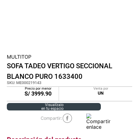
cojin
pisos
tapete
MULTITOP
SOFA TADEO VERTIGO SECCIONAL
BLANCO PURO 1633400
SKU
:
ME000219143
Precio por menor
Venta por
S/
3999.90
UN
Visualízalo
en tu espacio