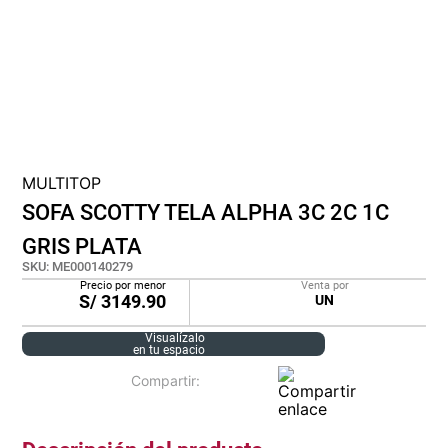
cojin
pisos
tapete
MULTITOP
SOFA SCOTTY TELA ALPHA 3C 2C 1C
GRIS PLATA
SKU
:
ME000140279
Precio por menor
Venta por
S/
3149.90
UN
Visualízalo
en tu espacio