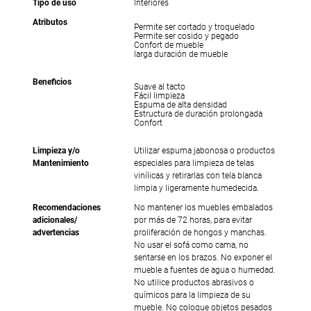
Tipo de uso
Interiores
Atributos
Permite ser cortado y troquelado
Permite ser cosido y pegado
Confort de mueble
larga duración de mueble
Beneficios
Suave al tacto
Fácil limpieza
Espuma de alta densidad
Estructura de duración prolongada
Confort
Limpieza y/o
Utilizar espuma jabonosa o productos
Mantenimiento
especiales para limpieza de telas
vinílicas y retirarlas con tela blanca
limpia y ligeramente humedecida.
Recomendaciones
No mantener los muebles embalados
adicionales/
por más de 72 horas, para evitar
advertencias
proliferación de hongos y manchas.
No usar el sofá como cama, no
sentarse en los brazos. No exponer el
mueble a fuentes de agua o humedad.
No utilice productos abrasivos o
químicos para la limpieza de su
mueble. No coloque objetos pesados