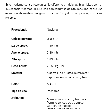
Este moderno sofa ofrece un estilo diferente sin dejar atrás ámbitos como
la elegancia y comodidad, relleno con espumas de alta densidad, sobre una
estructura de madera que garantiza el confort y duración prolongada de su
mueble.
Procedencia
Nacional
Unidad de venta
UNIDAD
Largo aprox.
1.40 mts
Ancho aprox.
0.80 mts
Alto aprox.
0.83 mts
Peso Aprox.
29.50 kg/und
Material
Madera Pino / Patas de madera /
Espuma de alta densidad / tela
Color
MANGO
Tipo de uso
Interiores
Atributos
Permite ser cortado y troquelado
Permite ser cosido y pegado
Confort de mueble
larga duración de mueble