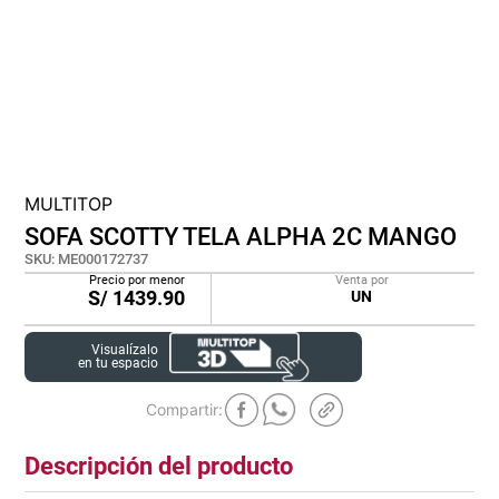
cojin
pisos
tapete
MULTITOP
SOFA SCOTTY TELA ALPHA 2C MANGO
SKU
:
ME000172737
Precio por menor
Venta por
S/
1439.90
UN
Visualízalo
en tu espacio
Descripción del producto