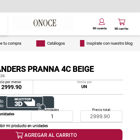
ue tu compra
Catálogos
Inspírate con nuestro blog
ANDERS PRANNA 4C BEIGE
26
cio por menor
Venta por
/
2999.90
UN
lo
io
Unidades
Precio total
unidades
ibir mi producto en
unidades
AGREGAR AL CARRITO