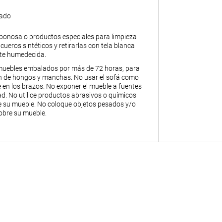
gado
abonosa o productos especiales para limpieza
y cueros sintéticos y retirarlas con tela blanca
nte humedecida.
muebles embalados por más de 72 horas, para
ión de hongos y manchas. No usar el sofá como
 en los brazos. No exponer el mueble a fuentes
. No utilice productos abrasivos o químicos
de su mueble. No coloque objetos pesados y/o
obre su mueble.