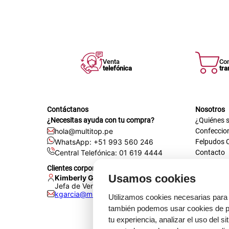
Venta
Co
telefónica
tra
Contáctanos
Nosotros
¿Necesitas ayuda con tu compra?
¿Quiénes 
hola@multitop.pe
Confeccio
WhatsApp: +51 993 560 246
Felpudos 
Central Telefónica: 01 619 4444
Contacto
Registra t
Clientes corporativos
Certificac
Usamos cookies
Kimberly Garcia
Trabaja co
Jefa de Ventas Empresas
kgarcia@multitop.pe
Tienda físi
Utilizamos cookies necesarias para 
Av. Iqui
también podemos usar cookies de pr
L-S: 8:0
tu experiencia, analizar el uso del s
Feriados