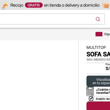
os
Sig
MULTITOP
SOFA S
SKU
:
ME0002183
Pre
S
Visualíza
en tu espac
¿Cuántas 
necesitas?
Acepto rec