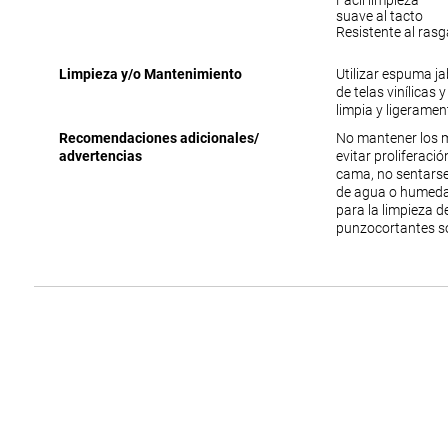
Facil limpieza
suave al tacto
Resistente al ras
Limpieza y/o Mantenimiento
Utilizar espuma j
de telas vinílicas 
limpia y ligerame
Recomendaciones adicionales/
No mantener los 
advertencias
evitar proliferac
cama, no sentarse
de agua o humedad
para la limpieza 
punzocortantes s