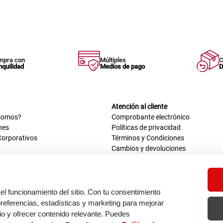
mpra con
Múltiples
C
nquilidad
Medios de pago
D
Atención al cliente
somos?
Comprobante electrónico
nes
Políticas de privacidad
Corporativos
Términos y Condiciones
Cambios y devoluciones
us datos
Mis comprobantes electrónicos
ión OEA
Libro de reclamaciones
n nosotros
ca
el funcionamiento del sitio. Con tu consentimiento
tos 670 - 699, La Victoria
eferencias, estadísticas y marketing para mejorar
0 a.m. - 6:30 p.m.
itio y ofrecer contenido relevante. Puedes
: 9:00 a.m. - 5:00 p.m.