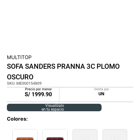
cojin
pisos
plastico
MULTITOP
SOFA SANDERS PRANNA 3C PLOMO
OSCURO
SKU
:
ME000154809
Precio por menor
Venta por
S/
1999.90
UN
Visualízalo
en tu espacio
Colores