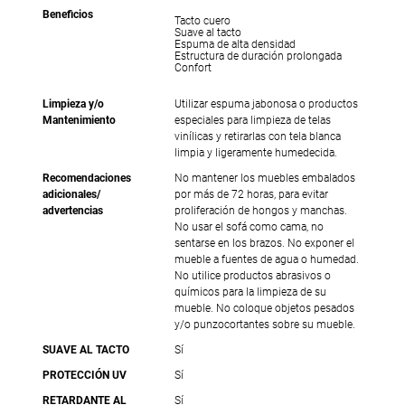
Beneficios
Tacto cuero
Suave al tacto
Espuma de alta densidad
Estructura de duración prolongada
Confort
Limpieza y/o
Utilizar espuma jabonosa o productos
Mantenimiento
especiales para limpieza de telas
vinílicas y retirarlas con tela blanca
limpia y ligeramente humedecida.
Recomendaciones
No mantener los muebles embalados
adicionales/
por más de 72 horas, para evitar
advertencias
proliferación de hongos y manchas.
No usar el sofá como cama, no
sentarse en los brazos. No exponer el
mueble a fuentes de agua o humedad.
No utilice productos abrasivos o
químicos para la limpieza de su
mueble. No coloque objetos pesados
y/o punzocortantes sobre su mueble.
SUAVE AL TACTO
Sí
PROTECCIÓN UV
Sí
RETARDANTE AL
Sí