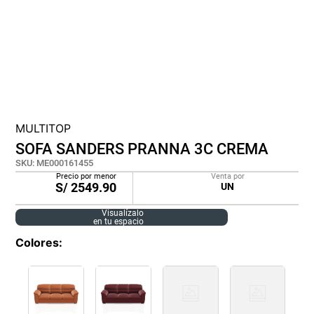
lona
pisos
plastico
MULTITOP
SOFA SANDERS PRANNA 3C CREMA
SKU
:
ME000161455
Precio por menor
Venta por
S/
2549.90
UN
Visualízalo
en tu espacio
Colores