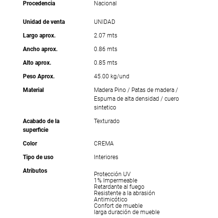
Procedencia
Nacional
Unidad de venta
UNIDAD
Largo aprox.
2.07 mts
Ancho aprox.
0.86 mts
Alto aprox.
0.85 mts
Peso Aprox.
45.00 kg/und
Material
Madera Pino / Patas de madera /
Espuma de alta densidad / cuero
sintetico
Acabado de la
Texturado
superficie
Color
CREMA
Tipo de uso
Interiores
Atributos
Protección UV
1% Impermeable
Retardante al fuego
Resistente a la abrasión
Antimicótico
Confort de mueble
larga duración de mueble