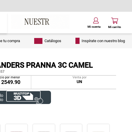
ue tu compra
Catálogos
Inspírate con nuestro blog
ANDERS PRANNA 3C CAMEL
57
cio por menor
Venta por
/
2549.90
UN
lo
io