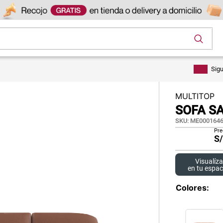
os
Sig
MULTITOP
SOFA S
SKU
:
ME0001646
Pre
S
Visualíza
en tu espac
Colores