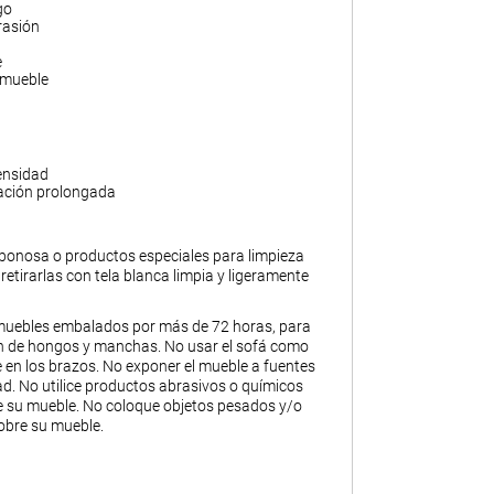
go
rasión
e
 mueble
ensidad
ación prolongada
abonosa o productos especiales para limpieza
y retirarlas con tela blanca limpia y ligeramente
muebles embalados por más de 72 horas, para
ión de hongos y manchas. No usar el sofá como
 en los brazos. No exponer el mueble a fuentes
. No utilice productos abrasivos o químicos
de su mueble. No coloque objetos pesados y/o
obre su mueble.