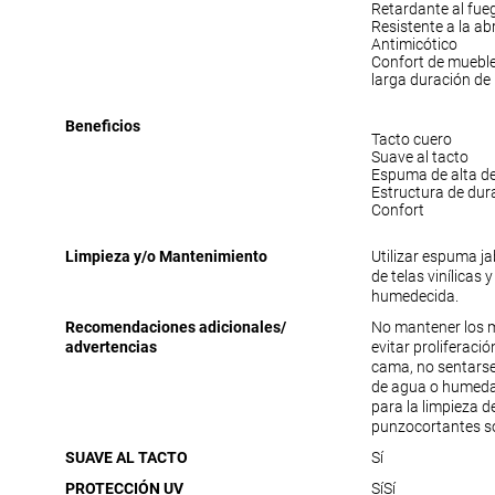
Retardante al fue
Resistente a la ab
Antimicótico
Confort de muebl
larga duración de
Beneficios
Tacto cuero
Suave al tacto
Espuma de alta d
Estructura de dur
Confort
Limpieza y/o Mantenimiento
Utilizar espuma j
de telas vinílicas 
humedecida.
Recomendaciones adicionales/
No mantener los 
advertencias
evitar proliferac
cama, no sentarse
de agua o humedad
para la limpieza 
punzocortantes s
SUAVE AL TACTO
Sí
PROTECCIÓN UV
Sí
Sí