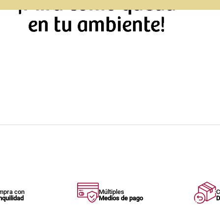
mpra con
Múltiples
C
nquilidad
Medios de pago
D