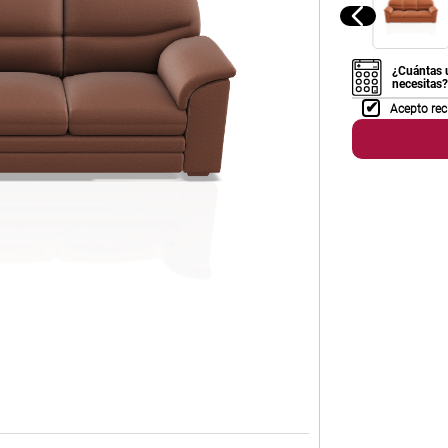
¿Cuántas 
necesitas?
Acepto rec