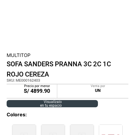
cojin
pisos
plastico
MULTITOP
SOFA SANDERS PRANNA 3C 2C 1C
ROJO CEREZA
SKU
:
ME000162403
Precio por menor
Venta por
S/
4899.90
UN
Visualízalo
en tu espacio
Colores