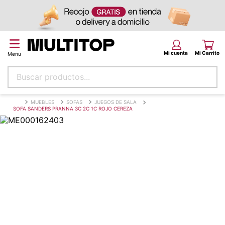
Buscar productos...
Términos más buscados
MUEBLES
SOFAS
JUEGOS DE SALA
SOFA SANDERS PRANNA 3C 2C 1C ROJO CEREZA
papel tapiz
alfombra
puff
piso
espuma
tela
lona