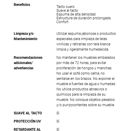
Beneficios
Tacto cuero
Suave al tacto
Espuma de alta densidad
Estructura de duración prolongada
Confort
Limpieza y/o
Utilizar espuma jabonosa o productos
Mantenimiento
especiales para limpieza de telas
vinílicas y retirarlas con tela blanca
limpia y ligeramente humedecida.
Recomendaciones
No mantener los muebles embalados
adicionales/
por más de 72 horas, para evitar
advertencias
proliferación de hongos y manchas.
No usar el sofá como cama, no
sentarse en los brazos. No exponer el
mueble a fuentes de agua o humedad.
No utilice productos abrasivos o
químicos para la limpieza de su
mueble. No coloque objetos pesados
y/o punzocortantes sobre su mueble.
SUAVE AL TACTO
Sí
PROTECCIÓN UV
Sí
RETARDANTE AL
Sí