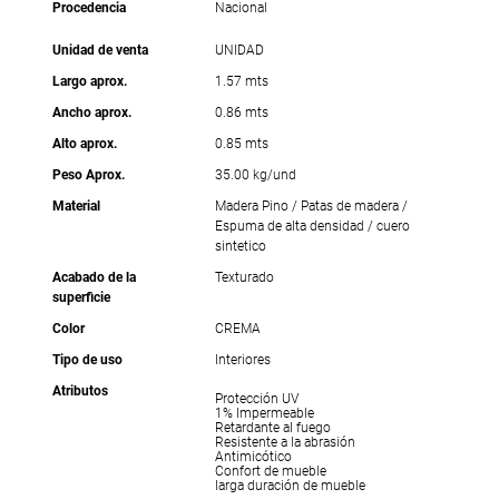
Procedencia
Nacional
Unidad de venta
UNIDAD
Largo aprox.
1.57 mts
Ancho aprox.
0.86 mts
Alto aprox.
0.85 mts
Peso Aprox.
35.00 kg/und
Material
Madera Pino / Patas de madera /
Espuma de alta densidad / cuero
sintetico
Acabado de la
Texturado
superficie
Color
CREMA
Tipo de uso
Interiores
Atributos
Protección UV
1% Impermeable
Retardante al fuego
Resistente a la abrasión
Antimicótico
Confort de mueble
larga duración de mueble