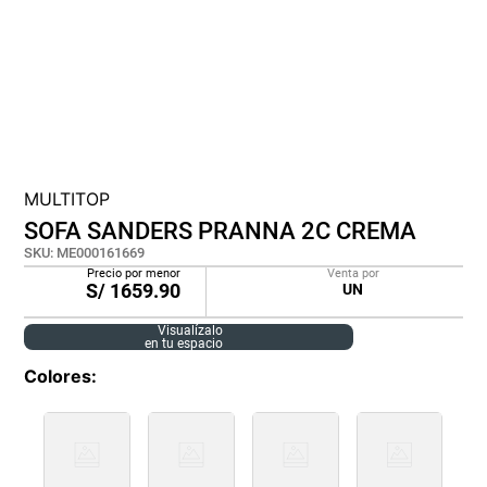
cojin
pisos
plastico
MULTITOP
SOFA SANDERS PRANNA 2C CREMA
SKU
:
ME000161669
Precio por menor
Venta por
S/
1659.90
UN
Visualízalo
en tu espacio
Colores