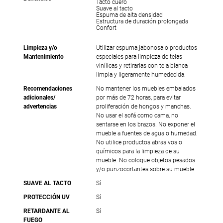
Tacto cuero
Suave al tacto
Espuma de alta densidad
Estructura de duración prolongada
Confort
Limpieza y/o
Utilizar espuma jabonosa o productos
Mantenimiento
especiales para limpieza de telas
vinílicas y retirarlas con tela blanca
limpia y ligeramente humedecida.
Recomendaciones
No mantener los muebles embalados
adicionales/
por más de 72 horas, para evitar
advertencias
proliferación de hongos y manchas.
No usar el sofá como cama, no
sentarse en los brazos. No exponer el
mueble a fuentes de agua o humedad.
No utilice productos abrasivos o
químicos para la limpieza de su
mueble. No coloque objetos pesados
y/o punzocortantes sobre su mueble.
SUAVE AL TACTO
Sí
PROTECCIÓN UV
Sí
RETARDANTE AL
Sí
FUEGO