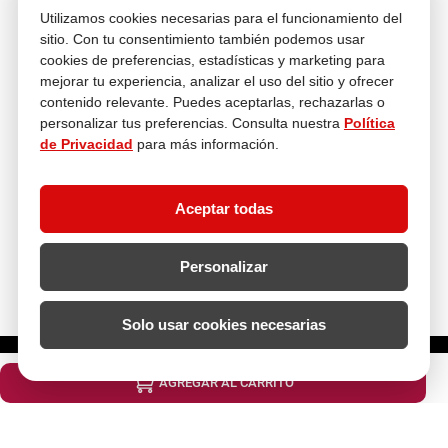
Utilizamos cookies necesarias para el funcionamiento del
sitio. Con tu consentimiento también podemos usar
cookies de preferencias, estadísticas y marketing para
mejorar tu experiencia, analizar el uso del sitio y ofrecer
Asesoría
En tus compras
contenido relevante. Puedes aceptarlas, rechazarlas o
personalizar tus preferencias. Consulta nuestra
Política
de Privacidad
para más información.
Contáctanos
¿Necesitas ayuda con tu compra?
Aceptar todas
hola@multitop.pe
WhatsApp: +51 993 560 246
Central Telefónica: 01 619 4444
Personalizar
Clientes corporativos
Kimberly Garcia
Jefa de Ventas Empresas
Solo usar cookies necesarias
kgarcia@multitop.pe
¿Cuántas unidades necesitas?
Tienda física
AGREGAR AL CARRITO
Av. Iquitos 670 - 699, La Victoria
L-S: 8:00 a.m. - 6:30 p.m.
Feriados: 9:00 a.m. - 5:00 p.m.