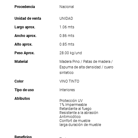
Procedencia
Nacional
Unidad de venta
UNIDAD
Largo aprox.
1.06 mts
Ancho aprox.
0.86 mts
Alto aprox.
0.85 mts
Peso Aprox.
28.00 kg/und
Material
Madera Pino / Patas de madera /
Espuma de alta densidad / cuero
sintetico
Color
VINO TINTO
Tipo de uso
Interiores
Atributos
Protección UV
1% Impermeable
Retardante al fuego
Resistente a la abrasión
Antimicótico
Confort de mueble
larga duración de mueble
Beneficios