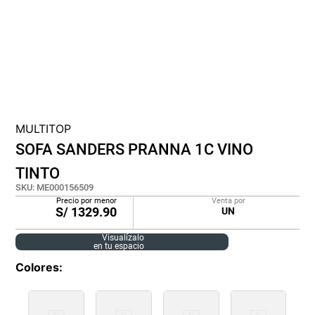
lona
pisos
plastico
MULTITOP
SOFA SANDERS PRANNA 1C VINO
TINTO
SKU
:
ME000156509
Precio por menor
Venta por
S/
1329.90
UN
Visualízalo
en tu espacio
Colores