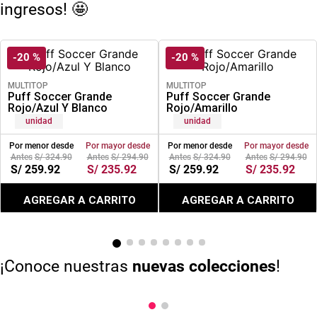
ingresos! 🤩
cojin
pisos
-
20 %
-
20 %
plastico
MULTITOP
MULTITOP
Puff Soccer Grande
Puff Soccer Grande
Rojo/Azul Y Blanco
Rojo/Amarillo
unidad
unidad
Por menor desde
Por mayor desde
Por menor desde
Por mayor desde
S/
324
.
90
S/
294
.
90
S/
324
.
90
S/
294
.
90
S/
259
.
92
S/
235
.
92
S/
259
.
92
S/
235
.
92
AGREGAR A CARRITO
AGREGAR A CARRITO
¡Conoce nuestras
nuevas colecciones
!