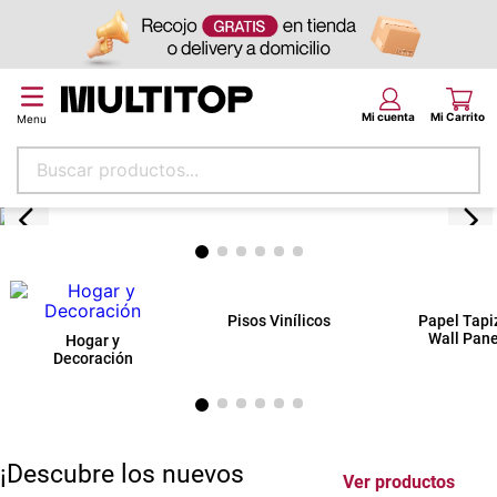
Buscar productos...
Términos más buscados
papel tapiz
alfombra
puff
piso
espuma
tela
¡Descubre los nuevos
Ver productos
lona