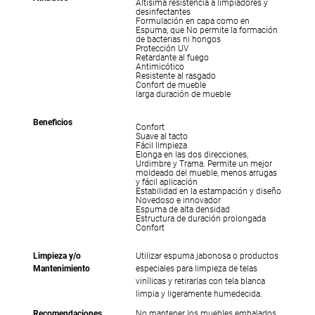
Altísima resistencia a limpiadores y
desinfectantes
Formulación en capa como en
Espuma, que No permite la formación
de bacterias ni hongos
Protección UV
Retardante al fuego
Antimicótico
Resistente al rasgado
Confort de mueble
larga duración de mueble
Beneficios
Confort
Suave al tacto
Fácil limpieza
Elonga en las dos direcciones,
Urdimbre y Trama. Permite un mejor
moldeado del mueble, menos arrugas
y fácil aplicación
Estabilidad en la estampación y diseño
Novedoso e innovador
Espuma de alta densidad
Estructura de duración prolongada
Confort
Limpieza y/o
Utilizar espuma jabonosa o productos
Mantenimiento
especiales para limpieza de telas
vinílicas y retirarlas con tela blanca
limpia y ligeramente humedecida.
Recomendaciones
No mantener los muebles embalados