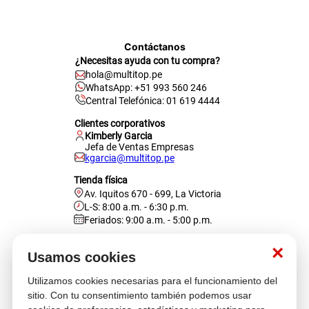
Contáctanos
¿Necesitas ayuda con tu compra?
hola@multitop.pe
WhatsApp: +51 993 560 246
Central Telefónica: 01 619 4444
Clientes corporativos
Kimberly Garcia
Jefa de Ventas Empresas
kgarcia@multitop.pe
Tienda física
Av. Iquitos 670 - 699, La Victoria
L-S: 8:00 a.m. - 6:30 p.m.
Feriados: 9:00 a.m. - 5:00 p.m.
Nosotros
×
Usamos cookies
Utilizamos cookies necesarias para el funcionamiento del
Atención al cliente
sitio. Con tu consentimiento también podemos usar