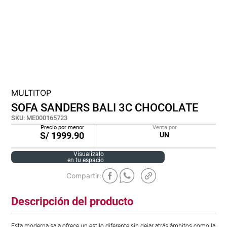
cojin
pisos
tapete
MULTITOP
SOFA SANDERS BALI 3C CHOCOLATE
SKU
:
ME000165723
Precio por menor
Venta por
S/
1999.90
UN
Visualízalo
en tu espacio
Descripción del producto
Esta moderna sala ofrece un estilo diferente sin dejar atrás ámbitos como la