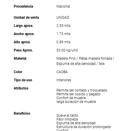
Procedencia
Nacional
Unidad de venta
UNIDAD
Largo aprox.
2.55 mts
Ancho aprox.
1.75 mts
Alto aprox.
0.89 mts
Peso Aprox.
53.00 kg/und
Material
Madera Pino / Patas madera forrada /
Espuma de alta densidad / tela
Color
CAOBA
Tipo de uso
Interiores
Atributos
Permite ser cortado y troquelado
Permite ser cosido y pegado
Confort de mueble
larga duración de mueble
Beneficios
Suave al tacto
Fácil limpieza
Espuma de alta densidad
Estructura de duración prolongada
Confort