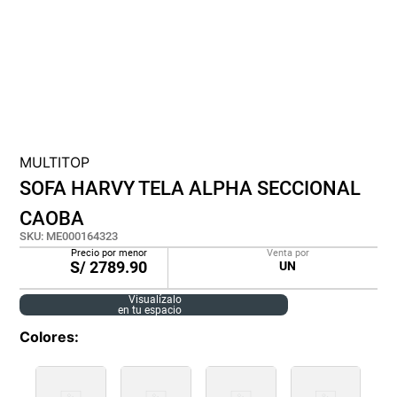
cojin
pisos
plastico
MULTITOP
SOFA HARVY TELA ALPHA SECCIONAL
CAOBA
SKU
:
ME000164323
Precio por menor
Venta por
S/
2789.90
UN
Visualízalo
en tu espacio
Colores