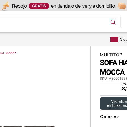
os
Sig
ONAL MOCCA
MULTITOP
SOFA H
MOCCA
SKU
:
ME0001659
Pre
S
Visualíza
en tu espac
Colores