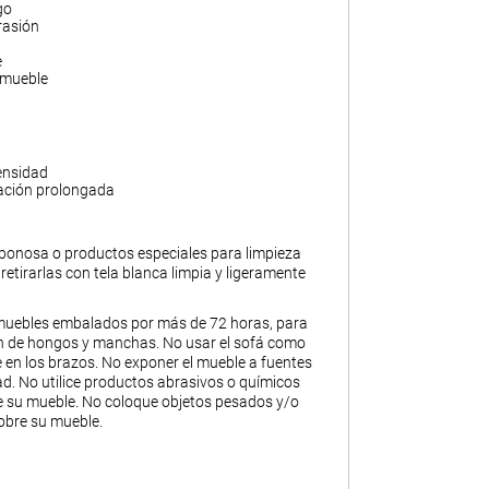
go
rasión
e
 mueble
ensidad
ación prolongada
abonosa o productos especiales para limpieza
y retirarlas con tela blanca limpia y ligeramente
muebles embalados por más de 72 horas, para
ión de hongos y manchas. No usar el sofá como
 en los brazos. No exponer el mueble a fuentes
. No utilice productos abrasivos o químicos
de su mueble. No coloque objetos pesados y/o
obre su mueble.