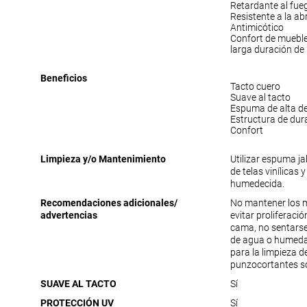
Retardante al fue
Resistente a la ab
Antimicótico
Confort de muebl
larga duración de
Beneficios
Tacto cuero
Suave al tacto
Espuma de alta d
Estructura de dur
Confort
Limpieza y/o Mantenimiento
Utilizar espuma j
de telas vinílicas 
humedecida.
Recomendaciones adicionales/
No mantener los 
advertencias
evitar proliferac
cama, no sentarse
de agua o humedad
para la limpieza 
punzocortantes s
SUAVE AL TACTO
Sí
PROTECCIÓN UV
Sí