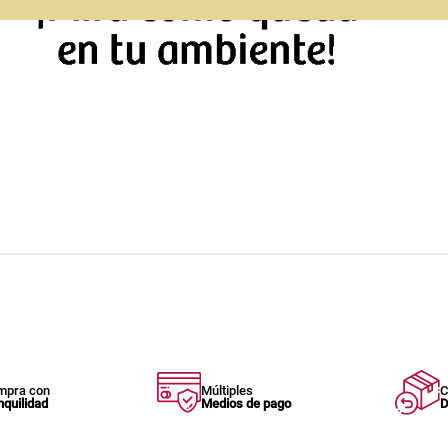
mpra con
Múltiples
C
nquilidad
Medios de pago
D