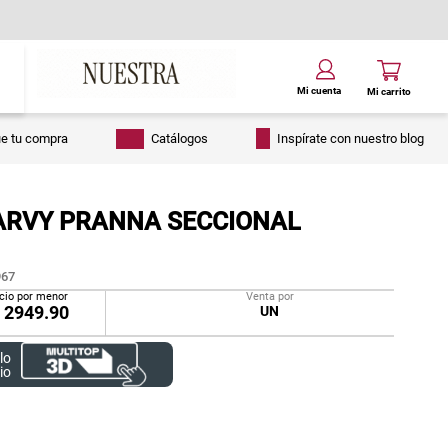
ue tu compra
Catálogos
Inspírate con nuestro blog
ARVY PRANNA SECCIONAL
67
cio por menor
Venta por
/
2949.90
UN
lo
io